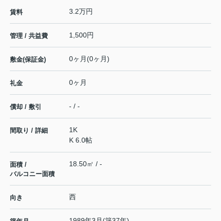
3.2万円
賃料
1,500円
管理 / 共益費
0ヶ月(0ヶ月)
敷金(保証金)
0ヶ月
礼金
- / -
償却 / 敷引
1K
間取り / 詳細
K 6.0帖
18.50㎡ / -
面積 /
バルコニー面積
西
向き
1989年3月(築37年)