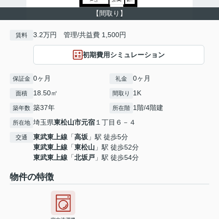
【間取り】
3.2万円 管理/共益費 1,500円
賃料
初期費用シミュレーション
0ヶ月
0ヶ月
保証金
礼金
18.50㎡
1K
面積
間取り
築37年
1階/4階建
築年数
所在階
埼玉県
東松山市
元宿
１丁目６－４
所在地
東武東上線
「
高坂
」駅 徒歩5分
交通
東武東上線
「
東松山
」駅 徒歩52分
東武東上線
「
北坂戸
」駅 徒歩54分
物件の特徴