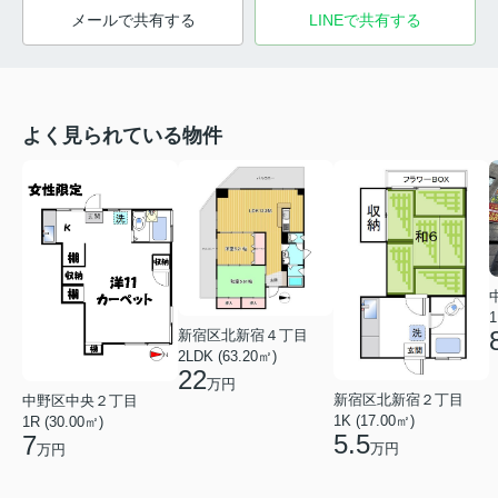
メールで共有する
LINEで共有する
よく見られている物件
1
新宿区北新宿４丁目
2LDK (63.20㎡)
22
万円
新宿区北新宿２丁目
中野区中央２丁目
1K (17.00㎡)
1R (30.00㎡)
5.5
7
万円
万円