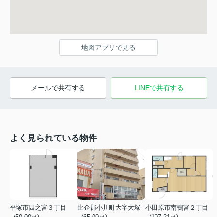
地図アプリで見る
メールで共有する
LINEで共有する
よく見られている物件
平塚市四之宮３丁目
比企郡小川町大字大塚
小田原市南鴨宮２丁目
- (50.00㎡)
- (65.00㎡)
- (107.21㎡)