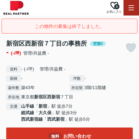
0
お気に入り
この物件の募集は終了しました。
新宿区西新宿７丁目の事務所
空室0
-
(-/坪)
管理/共益費 -
- (-/坪) 管理/共益費 -
賃料
-
-
面積
坪数
築43年
3階/11階建
築年数
所在階
東京都
新宿区
西新宿
７丁目
所在地
山手線
「
新宿
」駅 徒歩7分
交通
総武線
「
大久保
」駅 徒歩3分
西武新宿線
「
西武新宿
」駅 徒歩5分
お問い合わせ
無料