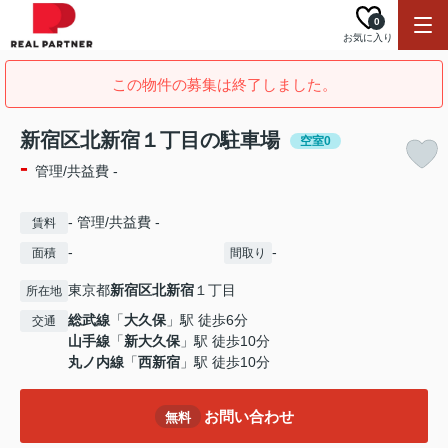
0
お気に入り
この物件の募集は終了しました。
新宿区北新宿１丁目の駐車場
空室0
-
管理/共益費 -
- 管理/共益費 -
賃料
-
-
面積
間取り
東京都
新宿区
北新宿
１丁目
所在地
総武線
「
大久保
」駅 徒歩6分
交通
山手線
「
新大久保
」駅 徒歩10分
丸ノ内線
「
西新宿
」駅 徒歩10分
お問い合わせ
無料