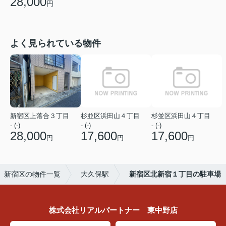
28,000
円
よく見られている物件
新宿区上落合３丁目
杉並区浜田山４丁目
杉並区浜田山４丁目
- (-)
- (-)
- (-)
28,000
17,600
17,600
円
円
円
新宿区の物件一覧
大久保駅
新宿区北新宿１丁目の駐車場
株式会社リアルパートナー 東中野店