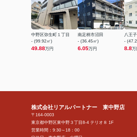
中野区弥生町１丁目
南足柄市沼田
八王子
- (99.92㎡)
- (36.45㎡)
- (47.
49.88
6.05
8.8
万円
万円
万
株式会社リアルパートナー 東中野店
〒164-0003
東京都中野区東中野３丁目8-4 テリオ８ 1F
営業時間：
9:30～18：00