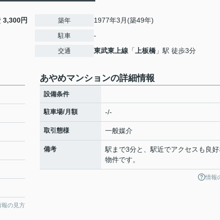
費
3,300円
1977年3月(築49年)
築年
-
駐車
東武東上線
「
上板橋
」駅 徒歩3分
交通
あやめマンションの詳細情報
設備条件
駐車場/月額
-/-
取引態様
一般媒介
備考
駅まで3分と、駅近でアクセスも良好
物件です。
情報
情報の見方