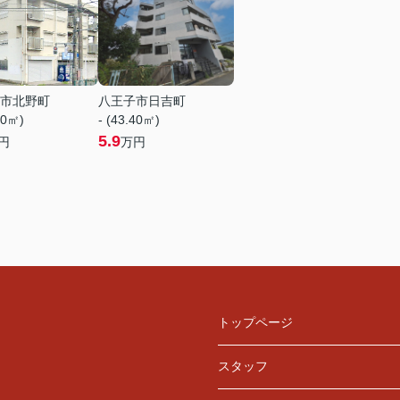
市北野町
八王子市日吉町
20㎡)
- (43.40㎡)
5.9
円
万円
トップページ
スタッフ