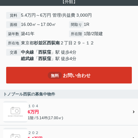
【外観】
5.4万円～6万円 管理/共益費 3,000円
賃料
16.00㎡～17.00㎡
1R
面積
間取り
築41年
1階/2階建
築年数
所在階
東京都
杉並区
西荻南
２丁目２９－１２
所在地
中央線
「
西荻窪
」駅 徒歩4分
交通
総武線
「
西荻窪
」駅 徒歩4分
お問い合わせ
無料
トノブール西荻の募集中物件
１０４
6万円
1階 / 5.14坪(17.00㎡)
２０２