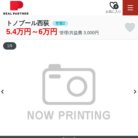
0
お気に入り
トノブール西荻
空室2
5.4万円～6万円
管理/共益費 3,000円
1
/
9