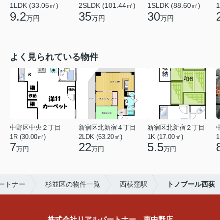
1LDK (33.05㎡)
2SLDK (101.44㎡)
1SLDK (88.60㎡)
1
9.2
35
30
万円
万円
万円
よく見られている物件
中野区中央２丁目
新宿区北新宿４丁目
新宿区北新宿２丁目
1R (30.00㎡)
2LDK (63.20㎡)
1K (17.00㎡)
1
7
22
5.5
万円
万円
万円
ートナー
杉並区の物件一覧
西荻窪駅
トノブール西荻
株式会社リアルパートナー 東中野店