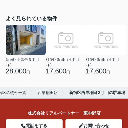
よく見られている物件
新宿区上落合３丁目
杉並区浜田山４丁目
杉並区浜田山４丁目
- (-)
- (-)
- (-)
28,000
17,600
17,600
円
円
円
宿区の物件一覧
西早稲田駅
新宿区西早稲田３丁目の駐車場
株式会社リアルパートナー 東中野店
電話をする
お問い合わせ