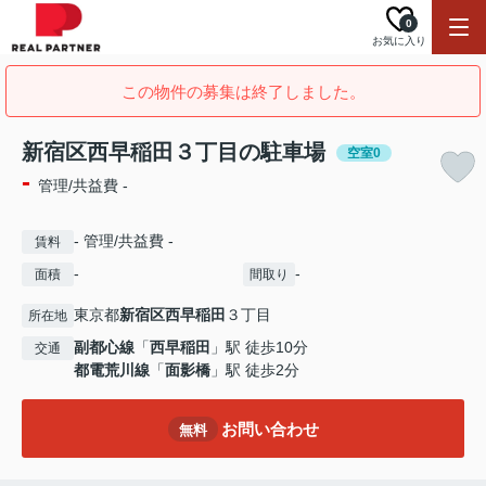
0
お気に入り
この物件の募集は終了しました。
新宿区西早稲田３丁目の駐車場
空室0
-
管理/共益費 -
- 管理/共益費 -
賃料
-
-
面積
間取り
東京都
新宿区
西早稲田
３丁目
所在地
副都心線
「
西早稲田
」駅 徒歩10分
交通
都電荒川線
「
面影橋
」駅 徒歩2分
お問い合わせ
無料