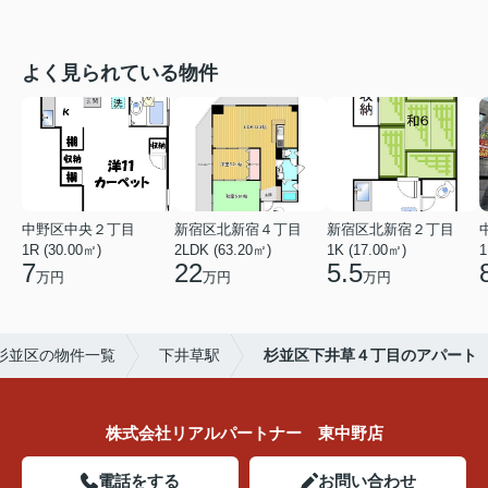
よく見られている物件
中野区中央２丁目
新宿区北新宿４丁目
新宿区北新宿２丁目
1R (30.00㎡)
2LDK (63.20㎡)
1K (17.00㎡)
1
7
22
5.5
万円
万円
万円
杉並区の物件一覧
下井草駅
杉並区下井草４丁目のアパート
株式会社リアルパートナー 東中野店
電話をする
お問い合わせ