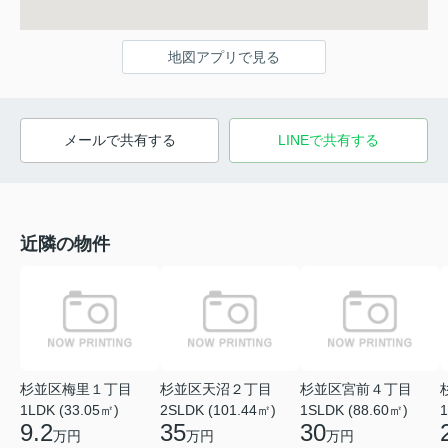
地図アプリで見る
メールで共有する
LINEで共有する
近隣の物件
杉並区梅里１丁目
杉並区天沼２丁目
杉並区宮前４丁目
1LDK (33.05㎡)
2SLDK (101.44㎡)
1SLDK (88.60㎡)
1
9.2
35
30
万円
万円
万円