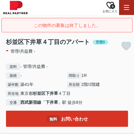
0
お気に入り
この物件の募集は終了しました。
杉並区下井草４丁目のアパート
空室0
-
管理/共益費 -
- 管理/共益費 -
賃料
-
1R
面積
間取り
築41年
2階/2階建
築年数
所在階
東京都
杉並区
下井草
４丁目
所在地
西武新宿線
「
下井草
」駅 徒歩8分
交通
お問い合わせ
無料