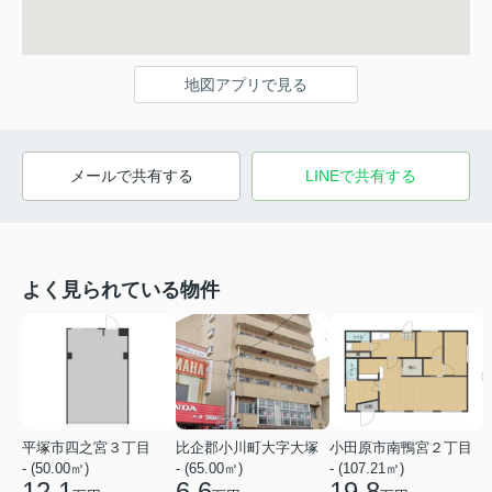
地図アプリで見る
メールで共有する
LINEで共有する
よく見られている物件
平塚市四之宮３丁目
比企郡小川町大字大塚
小田原市南鴨宮２丁目
- (50.00㎡)
- (65.00㎡)
- (107.21㎡)
12.1
6.6
19.8