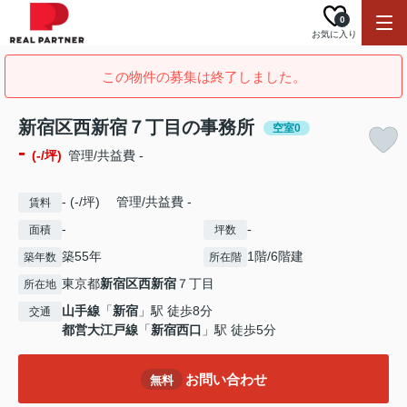
0
お気に入り
この物件の募集は終了しました。
新宿区西新宿７丁目の事務所
空室0
-
(-/坪)
管理/共益費 -
- (-/坪) 管理/共益費 -
賃料
-
-
面積
坪数
築55年
1階/6階建
築年数
所在階
東京都
新宿区
西新宿
７丁目
所在地
山手線
「
新宿
」駅 徒歩8分
交通
都営大江戸線
「
新宿西口
」駅 徒歩5分
お問い合わせ
無料