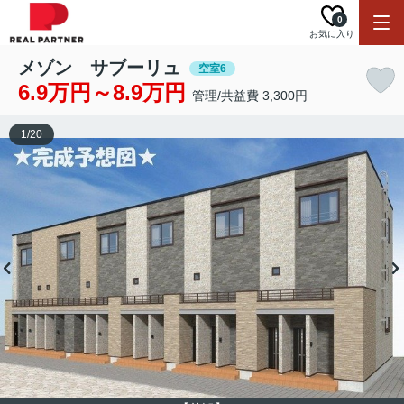
0
お気に入り
メゾン サブーリュ
空室6
6.9万円～8.9万円
管理/共益費 3,300円
1
/
20