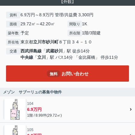
【外観】
6.9万円～8.9万円 管理/共益費 3,300円
賃料
29.72㎡～42.20㎡
1K
面積
間取り
予定
1階/3階建
築年数
所在階
東京都
立川市
砂川町
８丁目３４－１０
所在地
西武拝島線
「
武蔵砂川
」駅 徒歩14分
交通
中央線
「
立川
」駅 バス14分 「金比羅橋」 停歩11分
お問い合わせ
無料
メゾン サブーリュの募集中物件
104
6.9万円
1階 / 8.99坪(29.72㎡)
105