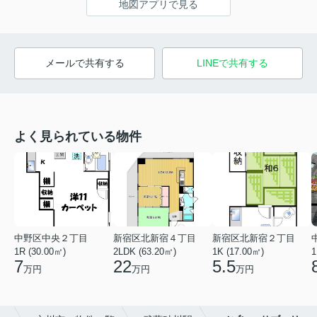
地図アプリで見る
メールで共有する
LINEで共有する
よく見られている物件
中野区中央２丁目
新宿区北新宿４丁目
新宿区北新宿２丁目
1R (30.00㎡)
2LDK (63.20㎡)
1K (17.00㎡)
1
7
22
5.5
万円
万円
万円