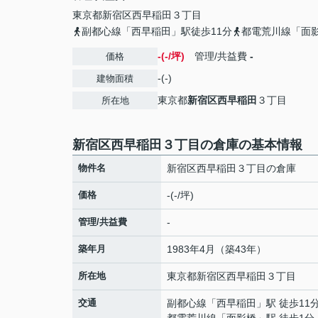
東京都
新宿区
西早稲田
３丁目
副都心線「西早稲田」駅徒歩11分
都電荒川線「面
-(-/坪)
管理/共益費
-
価格
-(-)
建物面積
東京都
新宿区
西早稲田
３丁目
所在地
新宿区西早稲田３丁目の倉庫の基本情報
物件名
新宿区西早稲田３丁目の倉庫
価格
-(-/坪)
管理/共益費
-
築年月
1983年4月（築43年）
所在地
東京都
新宿区
西早稲田
３丁目
交通
副都心線
「
西早稲田
」駅 徒歩11