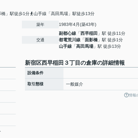
影橋」駅徒歩1分
山手線「高田馬場」駅徒歩13分
1983年4月(築43年)
築年
副都心線
「
西早稲田
」駅 徒歩11分
都電荒川線
「
面影橋
」駅 徒歩1分
交通
山手線
「
高田馬場
」駅 徒歩13分
新宿区西早稲田３丁目の倉庫の詳細情報
設備条件
取引態様
一般媒介
情報
分