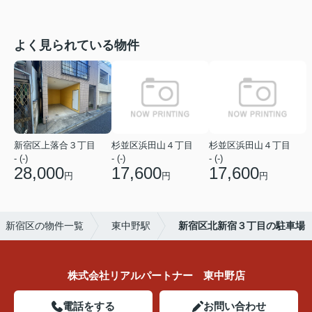
よく見られている物件
新宿区上落合３丁目
杉並区浜田山４丁目
杉並区浜田山４丁目
- (-)
- (-)
- (-)
28,000
17,600
17,600
円
円
円
新宿区の物件一覧
東中野駅
新宿区北新宿３丁目の駐車場
株式会社リアルパートナー 東中野店
電話をする
お問い合わせ