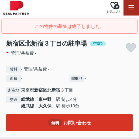
0
お気に入り
この物件の募集は終了しました。
新宿区北新宿３丁目の駐車場
空室0
-
管理/共益費 -
- 管理/共益費 -
賃料
-
-
面積
間取り
東京都
新宿区
北新宿
３丁目
所在地
総武線
「
東中野
」駅 徒歩4分
交通
総武線
「
大久保
」駅 徒歩10分
お問い合わせ
無料