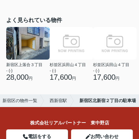
よく見られている物件
新宿区上落合３丁目
杉並区浜田山４丁目
杉並区浜田山４丁目
- (-)
- (-)
- (-)
28,000
17,600
17,600
円
円
円
新宿区の物件一覧
西新宿駅
新宿区北新宿２丁目の駐車場
株式会社リアルパートナー 東中野店
電話をする
お問い合わせ