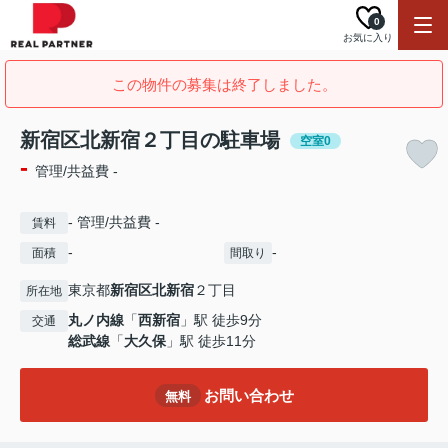
0
お気に入り
この物件の募集は終了しました。
新宿区北新宿２丁目の駐車場
空室0
-
管理/共益費 -
- 管理/共益費 -
賃料
-
-
面積
間取り
東京都
新宿区
北新宿
２丁目
所在地
丸ノ内線
「
西新宿
」駅 徒歩9分
交通
総武線
「
大久保
」駅 徒歩11分
お問い合わせ
無料