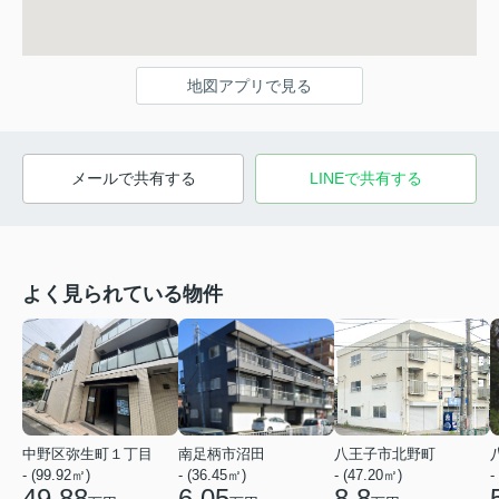
地図アプリで見る
メールで共有する
LINEで共有する
よく見られている物件
中野区弥生町１丁目
南足柄市沼田
八王子市北野町
- (99.92㎡)
- (36.45㎡)
- (47.20㎡)
-
49.88
6.05
8.8