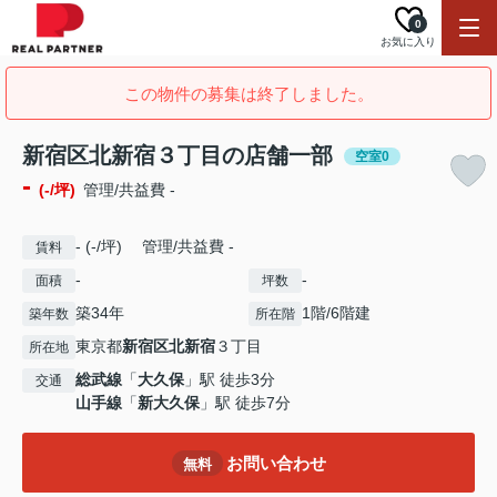
0
お気に入り
この物件の募集は終了しました。
新宿区北新宿３丁目の店舗一部
空室0
-
(-/坪)
管理/共益費 -
- (-/坪) 管理/共益費 -
賃料
-
-
面積
坪数
築34年
1階/6階建
築年数
所在階
東京都
新宿区
北新宿
３丁目
所在地
総武線
「
大久保
」駅 徒歩3分
交通
山手線
「
新大久保
」駅 徒歩7分
お問い合わせ
無料