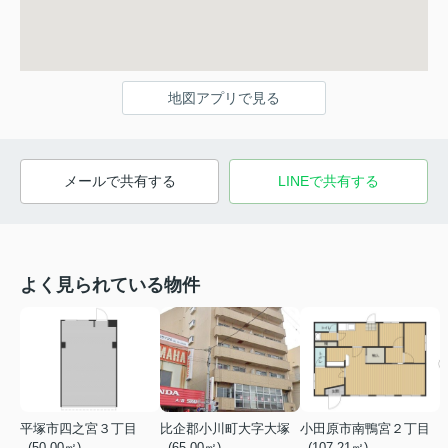
地図アプリで見る
メールで共有する
LINEで共有する
よく見られている物件
平塚市四之宮３丁目
比企郡小川町大字大塚
小田原市南鴨宮２丁目
- (50.00㎡)
- (65.00㎡)
- (107.21㎡)