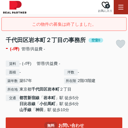
0
お気に入り
この物件の募集は終了しました。
千代田区岩本町２丁目の事務所
空室0
-
(-/坪)
管理/共益費 -
- (-/坪) 管理/共益費 -
賃料
-
-
面積
坪数
築57年
2階/3階建
築年数
所在階
東京都
千代田区
岩本町
２丁目
所在地
都営新宿線
「
岩本町
」駅 徒歩5分
交通
日比谷線
「
小伝馬町
」駅 徒歩6分
山手線
「
神田
」駅 徒歩10分
お問い合わせ
無料