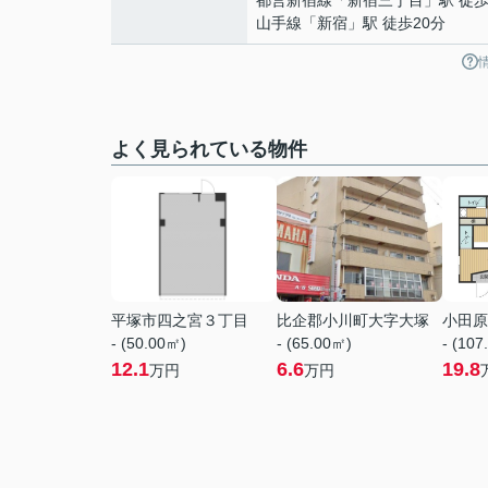
都営新宿線
「
新宿三丁目
」駅 徒歩
山手線
「
新宿
」駅 徒歩20分
よく見られている物件
平塚市四之宮３丁目
比企郡小川町大字大塚
小田原
- (50.00㎡)
- (65.00㎡)
- (107
12.1
6.6
19.8
万円
万円