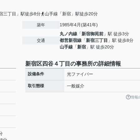
宿三丁目」駅徒歩8分
山手線「新宿」駅徒歩20分
1985年4月(築41年)
築年
丸ノ内線
「
新宿御苑前
」駅 徒歩3分
都営新宿線
「
新宿三丁目
」駅 徒歩8分
交通
山手線
「
新宿
」駅 徒歩20分
新宿区四谷４丁目の事務所の詳細情報
設備条件
光ファイバー
取引態様
一般媒介
情報
分