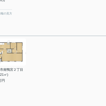
8分
情報の見方
市南鴨宮２丁目
.21㎡)
万円