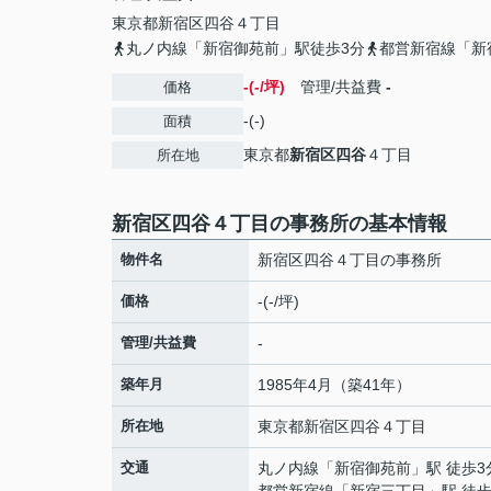
東京都
新宿区
四谷
４丁目
丸ノ内線「新宿御苑前」駅徒歩3分
都営新宿線「新
-(-/坪)
管理/共益費
-
価格
-(-)
面積
東京都
新宿区
四谷
４丁目
所在地
新宿区四谷４丁目の事務所の基本情報
物件名
新宿区四谷４丁目の事務所
価格
-(-/坪)
管理/共益費
-
築年月
1985年4月（築41年）
所在地
東京都
新宿区
四谷
４丁目
交通
丸ノ内線
「
新宿御苑前
」駅 徒歩3