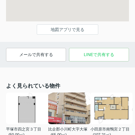
地図アプリで見る
メールで共有する
LINEで共有する
よく見られている物件
平塚市四之宮３丁目
比企郡小川町大字大塚
小田原市南鴨宮２丁目
- (50.00㎡)
- (65.00㎡)
- (107.21㎡)