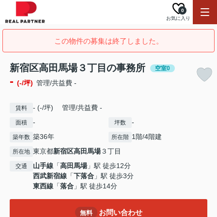
0
お気に入り
この物件の募集は終了しました。
新宿区高田馬場３丁目の事務所
空室0
-
(-/坪)
管理/共益費 -
- (-/坪) 管理/共益費 -
賃料
-
-
面積
坪数
築36年
1階/4階建
築年数
所在階
東京都
新宿区
高田馬場
３丁目
所在地
山手線
「
高田馬場
」駅 徒歩12分
交通
西武新宿線
「
下落合
」駅 徒歩3分
東西線
「
落合
」駅 徒歩14分
お問い合わせ
無料