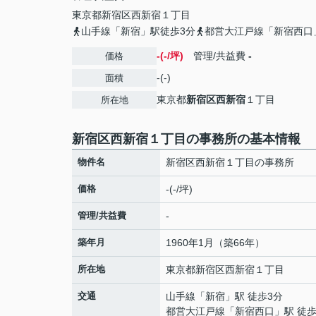
東京都
新宿区
西新宿
１丁目
山手線「新宿」駅徒歩3分
都営大江戸線「新宿西口
-(-/坪)
管理/共益費
-
価格
-(-)
面積
東京都
新宿区
西新宿
１丁目
所在地
新宿区西新宿１丁目の事務所の基本情報
物件名
新宿区西新宿１丁目の事務所
価格
-(-/坪)
管理/共益費
-
築年月
1960年1月（築66年）
所在地
東京都
新宿区
西新宿
１丁目
交通
山手線
「
新宿
」駅 徒歩3分
都営大江戸線
「
新宿西口
」駅 徒歩