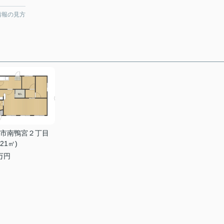
情報の見方
市南鴨宮２丁目
.21㎡)
万円