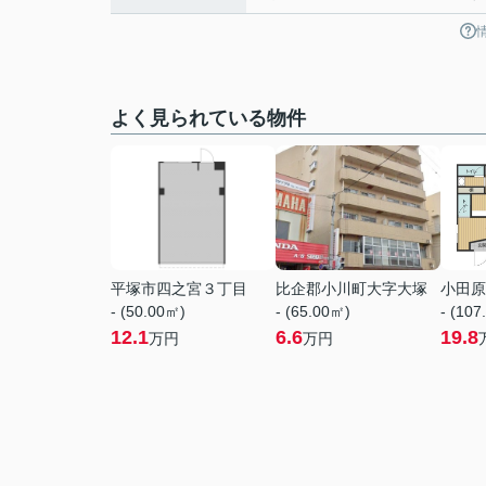
よく見られている物件
平塚市四之宮３丁目
比企郡小川町大字大塚
小田原
- (50.00㎡)
- (65.00㎡)
- (107
12.1
6.6
19.8
万円
万円