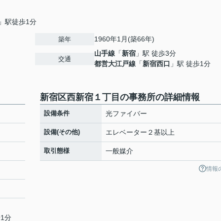
」駅徒歩1分
1960年1月(築66年)
築年
山手線
「
新宿
」駅 徒歩3分
交通
都営大江戸線
「
新宿西口
」駅 徒歩1分
新宿区西新宿１丁目の事務所の詳細情報
設備条件
光ファイバー
設備(その他)
エレベーター２基以上
取引態様
一般媒介
情報
1分