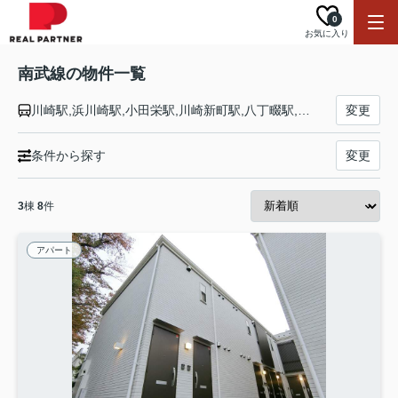
0
お気に入り
南武線の物件一覧
川崎駅,浜川崎駅,小田栄駅,川崎新町駅,八丁畷駅,尻手駅,矢向駅,鹿島田駅,平間駅,向河原駅,武蔵小杉駅,武蔵中原駅,武蔵新城駅,武蔵溝ノ口駅,津田山駅,久地駅,宿河原駅,登戸駅,中野島駅,稲田堤駅,矢野口駅,稲城長沼駅,南多摩駅,府中本町駅,分倍河原駅,西府駅,谷保駅,矢川駅,西国立駅,立川駅
変更
条件から探す
変更
3
棟
8
件
アパート