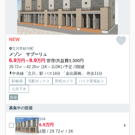
NEW
立川市砂川町
メゾン サブーリュ
6.9
8.9
万円～
万円
管理/共益費3,300円
29.72㎡～42.20㎡ (1K～1LDK) /予定 /3階建
中央線「立川」駅 バス14分 「金比羅橋」 停歩11分
駐輪場
宅配ボックス
防犯カメラ
バイク置場あり
公共下水
新築
募集中の部屋
104
6.9万円
1階 / 29.72㎡ / 1K