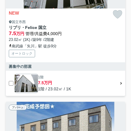
NEW
国立市西
リブリ・Felice 国立
7.5
万円
管理/共益費4,000円
23.02㎡ (1K) /築9年 /2階建
南武線「矢川」駅 徒歩9分
オートロック
募集中の部屋
1階
7.5万円
1階 / 23.02㎡ / 1K
アパート