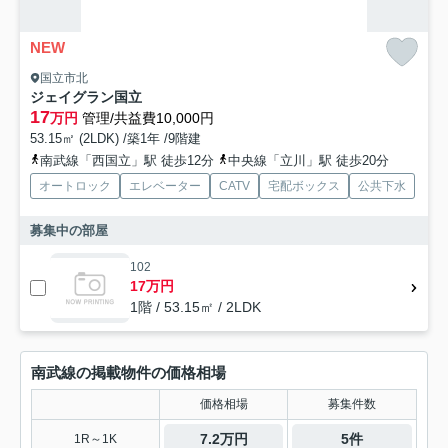
NEW
国立市北
ジェイグラン国立
17
万円
管理/共益費10,000円
53.15㎡ (2LDK) /築1年 /9階建
南武線「西国立」駅 徒歩12分
中央線「立川」駅 徒歩20分
オートロック
エレベーター
CATV
宅配ボックス
公共下水
募集中の部屋
102
17万円
1階 / 53.15㎡ / 2LDK
南武線の掲載物件の価格相場
価格相場
募集件数
7.2万円
5件
1R～1K