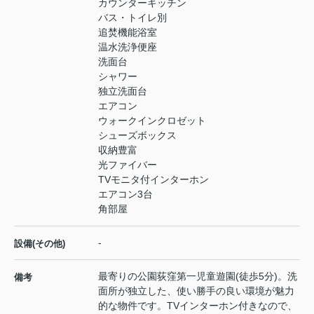
カウンターキッチン
バス・トイレ別
追焚機能浴室
温水洗浄便座
洗面台
シャワー
独立洗面台
エアコン
ウォークインクロゼット
シューズボックス
収納豊富
光ファイバー
TVモニタ付インターホン
エアコン3台
角部屋
-
設備(その他)
最寄りの公園荻窪第一児童遊園(徒歩5分)。洗
備考
面所が独立した、使い勝手の良い環境が魅力
的な物件です。TVインターホン付きなので、