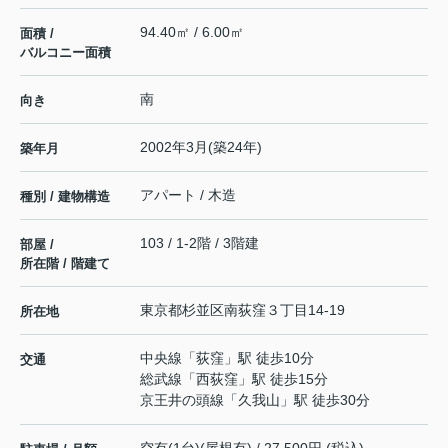
94.40㎡ / 6.00㎡
面積 /
バルコニー面積
南
向き
2002年3月(築24年)
築年月
アパート / 木造
種別 / 建物構造
103 / 1-2階 / 3階建
部屋 /
所在階 / 階建て
東京都
杉並区
南荻窪
３丁目14-19
所在地
中央線
「
荻窪
」駅 徒歩10分
交通
総武線
「
西荻窪
」駅 徒歩15分
京王井の頭線
「
久我山
」駅 徒歩30分