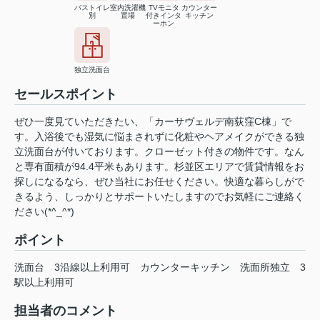
バストイレ
室内洗濯機
TVモニタ
カウンター
別
置場
付きインタ
キッチン
ーホン
独立洗面台
セールスポイント
ぜひ一度見ていただきたい、「カーサヴェルデ南荻窪C棟」で
す。入浴後でも湿気に悩まされずに化粧やヘアメイクができる独
立洗面台が付いております。クローゼット付きの物件です。なん
と専有面積が94.4平米もあります。杉並区エリアで賃貸情報をお
探しになるなら、ぜひ当社にお任せください。快適な暮らしがで
きるよう、しっかりとサポートいたしますのでお気軽にご連絡く
ださい(*^_^*)
ポイント
洗面台
3沿線以上利用可
カウンターキッチン
洗面所独立
3
駅以上利用可
担当者のコメント