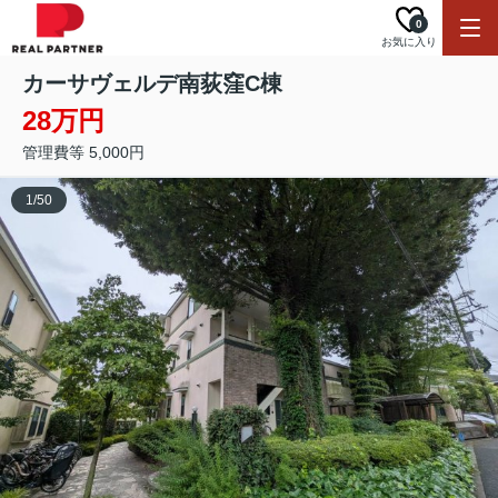
0
お気に入り
カーサヴェルデ南荻窪C棟
28万円
管理費等 5,000円
1
/
50