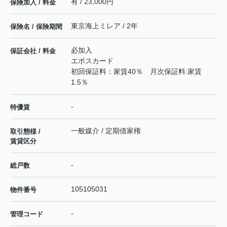
有 / 23,000円
保険加入 / 料金
東京海上ミレア / 2年
保険名 / 保険期間
必加入
保証会社 / 料金
エポスカード
初回保証料：家賃40％ 月次保証料:家賃
1.5％
-
特優賃
一般媒介 / 定期借家権
取引態様 /
賃貸区分
-
総戸数
105105031
物件番号
-
管理コード