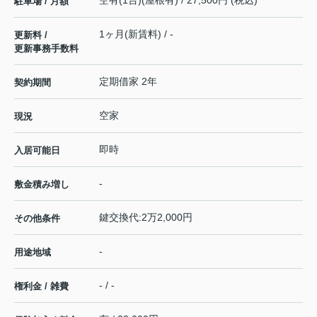
空有(1台)(屋根有) / 27,500円 (税込)
駐車場 / 月額
1ヶ月(新賃料) / -
更新料 /
更新事務手数料
定期借家 2年
契約期間
空家
現況
即時
入居可能日
-
敷金積み増し
鍵交換代:2万2,000円
その他条件
-
用途地域
- / -
権利金 / 雑費