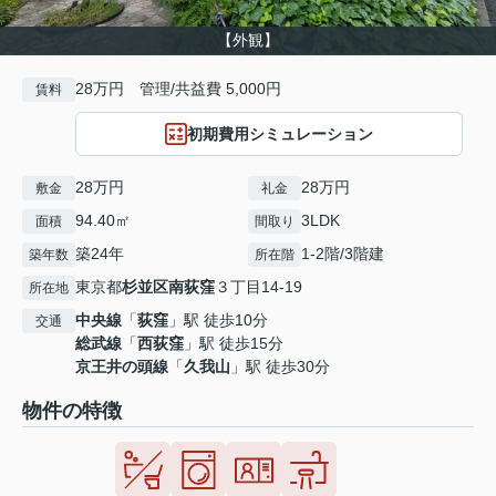
【外観】
28万円 管理/共益費 5,000円
賃料
初期費用シミュレーション
28万円
28万円
敷金
礼金
94.40㎡
3LDK
面積
間取り
築24年
1-2階/3階建
築年数
所在階
東京都
杉並区
南荻窪
３丁目14-19
所在地
中央線
「
荻窪
」駅 徒歩10分
交通
総武線
「
西荻窪
」駅 徒歩15分
京王井の頭線
「
久我山
」駅 徒歩30分
物件の特徴