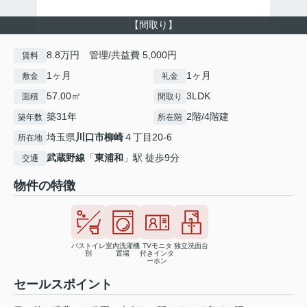
【間取り】
8.8万円 管理/共益費 5,000円
賃料
1ヶ月
1ヶ月
敷金
礼金
57.00㎡
3LDK
面積
間取り
築31年
2階/4階建
築年数
所在階
埼玉県
川口市
柳崎
４丁目20-6
所在地
武蔵野線
「
東浦和
」駅 徒歩9分
交通
物件の特徴
バストイレ
室内洗濯機
TVモニタ
独立洗面台
別
置場
付きインタ
ーホン
セールスポイント