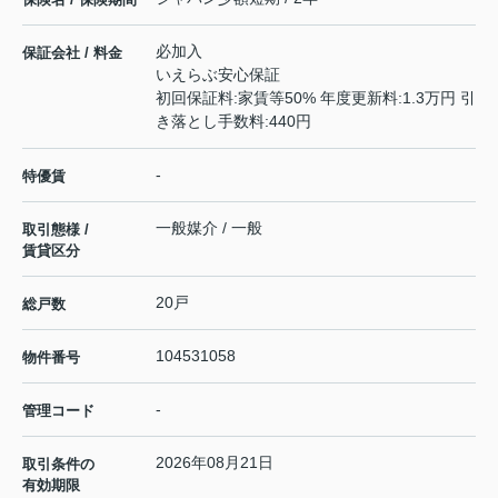
必加入
保証会社 / 料金
いえらぶ安心保証
初回保証料:家賃等50% 年度更新料:1.3万円 引
き落とし手数料:440円
-
特優賃
一般媒介 / 一般
取引態様 /
賃貸区分
20戸
総戸数
104531058
物件番号
-
管理コード
2026年08月21日
取引条件の
有効期限