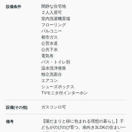
閑静な住宅地
設備条件
２人入居可
室内洗濯機置場
フローリング
バルコニー
都市ガス
公営水道
公共下水
電気有
バス・トイレ別
温水洗浄便座
独立洗面台
エアコン
シューズボックス
TVモニタ付インターホン
ガスコンロ可
設備(その他)
【陽だまりと緑に包まれる理想の暮らし】子
備考
どもがのびのび育つ、南向き3LDKの住まい一