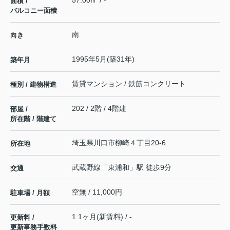
57.00㎡ / -
面積 /
バルコニー面積
南
向き
1995年5月(築31年)
築年月
賃貸マンション / 鉄筋コンクリート
種別 / 建物構造
202 / 2階 / 4階建
部屋 /
所在階 / 階建て
埼玉県
川口市
柳崎
４丁目20-6
所在地
武蔵野線
「
東浦和
」駅 徒歩9分
交通
空無 / 11,000円
駐車場 / 月額
1.1ヶ月(新賃料) / -
更新料 /
更新事務手数料