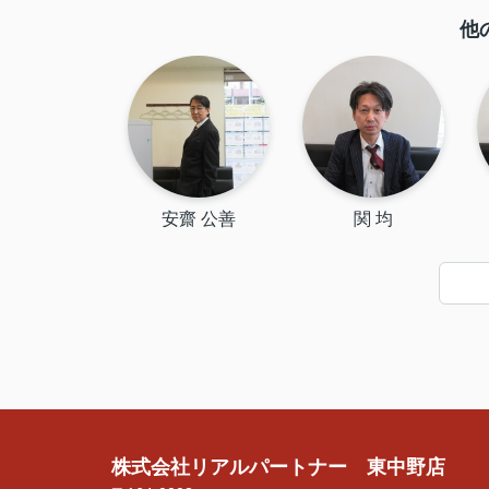
他
安齋 公善
関 均
株式会社リアルパートナー 東中野店