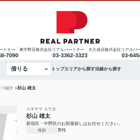
ートナー 東中野店
株式会社リアルパートナー 大久保店
株式会社リアルパ
48-7090
03-3362-3323
03-645
借りる
トップ
エリアから探す
沿線から探す
杉山 雄太
ッフ紹介
スギヤマ ユウタ
杉山 雄太
新宿区・中野区のお部屋探しはお任せください。
男性
性別