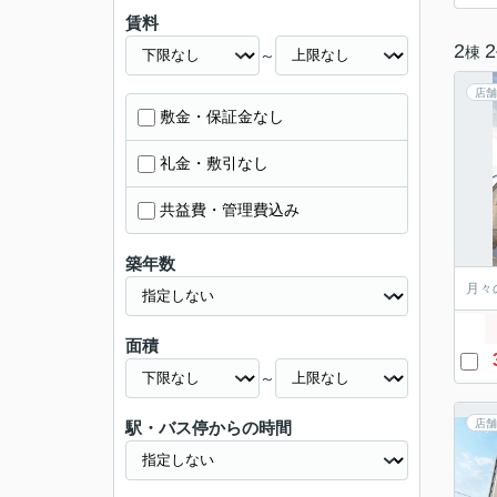
賃料
2
2
棟
～
店舗
敷金・保証金なし
礼金・敷引なし
共益費・管理費込み
築年数
月々
面積
～
店舗
駅・バス停からの時間