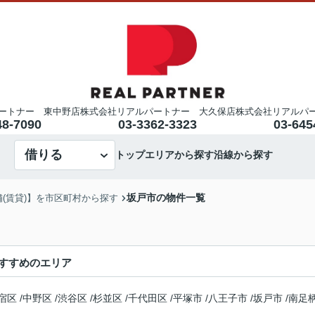
ートナー 東中野店
株式会社リアルパートナー 大久保店
株式会社リアルパ
48-7090
03-3362-3323
03-645
借りる
トップ
エリアから探す
沿線から探す
坂戸市の物件一覧
舗(賃貸)】を市区町村から探す
すすめのエリア
宿区
/
中野区
/
渋谷区
/
杉並区
/
千代田区
/
平塚市
/
八王子市
/
坂戸市
/
南足