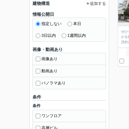
建物構造
追加する
情報公開日
指定しない
本日
ぜひ
3日以内
1週間以内
がる
済的
画像・動画あり
画像あり
動画あり
パノラマあり
条件
条件
ワンフロア
高層ビル