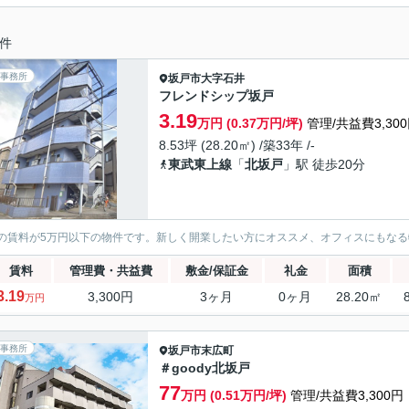
件
事務所
坂戸市
大字石井
フレンドシップ坂戸
3.19
万円 (0.37万円/坪)
管理/共益費3,30
8.53坪 (28.20㎡) /築33年 /-
東武東上線
「
北坂戸
」駅 徒歩20分
の賃料が5万円以下の物件です。新しく開業したい方にオススメ、オフィスにもなる
賃料
管理費・共益費
敷金/保証金
礼金
面積
3.19
3,300円
3ヶ月
0ヶ月
28.20㎡
万円
事務所
坂戸市
末広町
＃goody北坂戸
77
万円 (0.51万円/坪)
管理/共益費3,300円