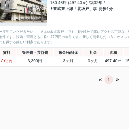
150.46坪 (497.40㎡) /築32年 /-
東武東上線
「
北坂戸
」駅 徒歩1分
一度見ていただきたい、「＃goody北坂戸」です。徒歩1分で駅にアクセス可能な
物件です。設備・環境ともに良い77万円の物件です。新しく開業したい方にオスス
にも得する嬉しい利点であります。
賃料
管理費・共益費
敷金/保証金
礼金
面積
77
3,300円
3ヶ月
0ヶ月
497.40㎡
1
万円
1