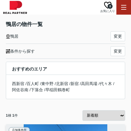
0
お気に入り
鴨居の物件一覧
鴨居
変更
条件から探す
変更
おすすめのエリア
西新宿
/
百人町
/
東中野
/
北新宿
/
新宿
/
高田馬場
/
代々木
/
阿佐谷南
/
下落合
/
早稲田鶴巻町
1
棟
1
件
店舗事務所