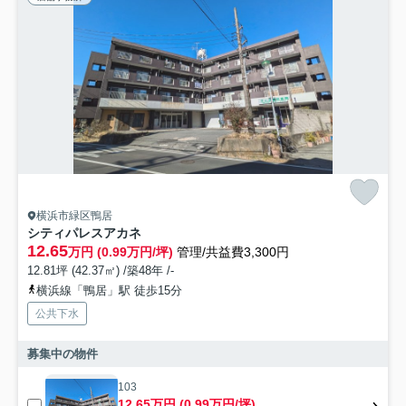
横浜市緑区鴨居
シティパレスアカネ
12.65
万円 (0.99万円/坪)
管理/共益費3,300円
12.81坪 (42.37㎡) /築48年 /-
横浜線「鴨居」駅 徒歩15分
公共下水
募集中の物件
103
12.65万円 (0.99万円/坪)