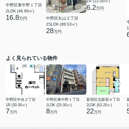
1R (22.00㎡)
中野区東中野１丁目
6.2
万円
2LDK (46.89㎡)
16.8
中野区丸山２丁目
万円
2SLDK (89.53㎡)
1
28
万円
よく見られている物件
中野区中央２丁目
中野区東中野１丁目
新宿区北新宿４丁目
1R (30.00㎡)
1LDK (25.00㎡)
2LDK (63.20㎡)
1
7
8
22
万円
万円
万円