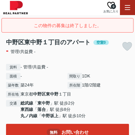
0
お気に入り
この物件の募集は終了しました。
中野区東中野１丁目のアパート
空室0
-
管理/共益費 -
- 管理/共益費 -
賃料
-
1DK
面積
間取り
築24年
1階/2階建
築年数
所在階
東京都
中野区
東中野
１丁目
所在地
総武線
「
東中野
」駅 徒歩2分
交通
東西線
「
落合
」駅 徒歩8分
丸ノ内線
「
中野坂上
」駅 徒歩10分
お問い合わせ
無料