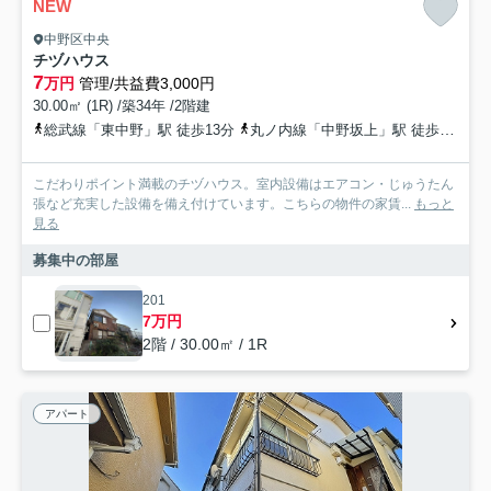
NEW
中野区中央
チヅハウス
7
万円
管理/共益費3,000円
30.00㎡ (1R) /築34年 /2階建
総武線「東中野」駅 徒歩13分
丸ノ内線「中野坂上」駅 徒歩10分
こだわりポイント満載のチヅハウス。室内設備はエアコン・じゅうたん
張など充実した設備を備え付けています。こちらの物件の家賃...
もっと
見る
募集中の部屋
201
7万円
2階 / 30.00㎡ / 1R
アパート