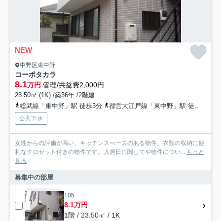
NEW
中野区東中野
コーポタカラ
8.1
万円
管理/共益費2,000円
23.50㎡ (1K) /築36年 /2階建
総武線「東中野」駅 徒歩3分
都営大江戸線「東中野」駅 徒歩3分
公共下水
女性からの評価が高い、キッチンスぺースのある物件。衣類の収納に便
利なクロゼット付きの物件です。入居日に関してや物件につい...
もっと
見る
募集中の部屋
105
8.1万円
1階 / 23.50㎡ / 1K