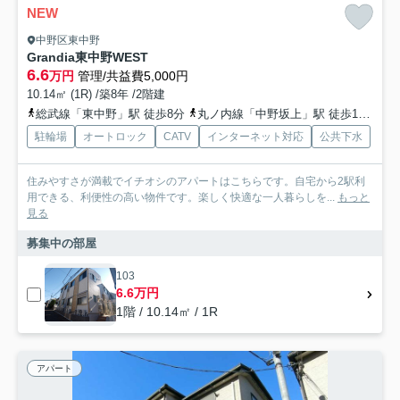
NEW
中野区東中野
Grandia東中野WEST
6.6
万円
管理/共益費5,000円
10.14㎡ (1R) /築8年 /2階建
総武線「東中野」駅 徒歩8分
丸ノ内線「中野坂上」駅 徒歩10分
都
駐輪場
オートロック
CATV
インターネット対応
公共下水
住みやすさが満載でイチオシのアパートはこちらです。自宅から2駅利
用できる、利便性の高い物件です。楽しく快適な一人暮らしを...
もっと
見る
募集中の部屋
103
6.6万円
1階 / 10.14㎡ / 1R
アパート