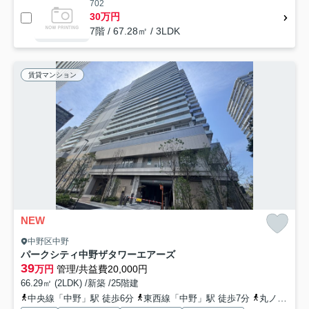
702
30万円
7階 / 67.28㎡ / 3LDK
賃貸マンション
NEW
中野区中野
パークシティ中野ザタワーエアーズ
39
万円
管理/共益費20,000円
66.29㎡ (2LDK) /新築 /25階建
中央線「中野」駅 徒歩6分
東西線「中野」駅 徒歩7分
丸ノ内線「東高円寺」駅 徒歩16分