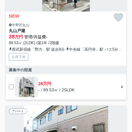
NEW
中野区丸山
丸山戸建
28
万円
管理/共益費-
89.53㎡ (2LDK) /築1年 /2階建
西武新宿線「野方」駅 徒歩8分
中央線「高円寺」駅 バス5分 「中野北郵便局前」 停歩4分
公共下水
募集中の部屋
28万円
- / 89.53㎡ / 2SLDK
アパート