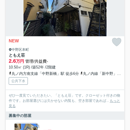
NEW
中野区本町
ともえ荘
2.6
万円
管理/共益費-
10.50㎡ (1R) /築52年 /2階建
丸ノ内方南支線「中野新橋」駅 徒歩6分
丸ノ内線「新中野」駅 徒歩8分
公共下水
ぜひ一度見ていただきたい、「ともえ荘」です。クローゼット付きの物
件です。お部屋選びには欠かせない内覧も、空き部屋であれば...
もっと
見る
募集中の部屋
1