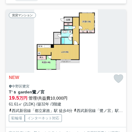
賃貸マンション
NEW
中野区鷺宮
T‘ｓ garden鷺ノ宮
19.5
万円
管理/共益費10,000円
61.61㎡ (2LDK) /築32年 /3階建
西武新宿線「都立家政」駅 徒歩4分
西武新宿線「鷺ノ宮」駅 徒歩8分
駐輪場
インターネット対応