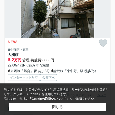
NEW
中野区上高田
大渕荘
6.2
万円
管理/共益費2,000円
22.00㎡ (1R) /築37年 /2階建
東西線「落合」駅 徒歩6分
総武線「東中野」駅 徒歩7分
インターネット対応
公共下水
当サイトでは、お客様の当サイト利用状況把握、サービス向上検討を目的と
こだわりポイント満載の大渕荘。室内設備はエアコン・追い焚きなどが
して、クッキー（Cookie）を使用しています。
揃っているので、快適に過ごしやすいお部屋になります。バス...
もっと
詳しくは、当社の
「Cookieの取扱いについて」
をご確認ください。
見る
閉じる
募集中の部屋