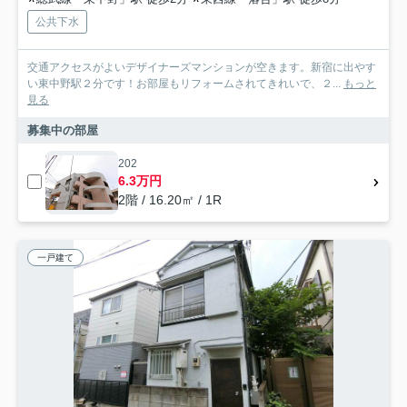
公共下水
交通アクセスがよいデザイナーズマンションが空きます。新宿に出やす
い東中野駅２分です！お部屋もリフォームされてきれいで、２...
もっと
見る
募集中の部屋
202
6.3万円
2階 / 16.20㎡ / 1R
一戸建て