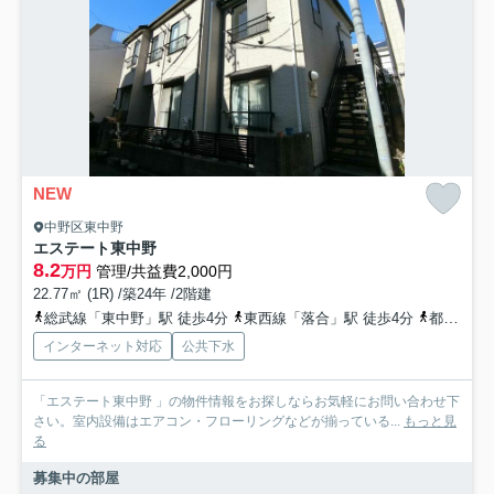
NEW
中野区東中野
エステート東中野
8.2
万円
管理/共益費2,000円
22.77㎡ (1R) /築24年 /2階建
総武線「東中野」駅 徒歩4分
東西線「落合」駅 徒歩4分
都営大江戸線「東中野」駅 徒歩3分
インターネット対応
公共下水
「エステート東中野 」の物件情報をお探しならお気軽にお問い合わせ下
さい。室内設備はエアコン・フローリングなどが揃っている...
もっと見
る
募集中の部屋