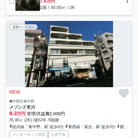
7.8万円
1階 / 30.00㎡ / 2K
賃貸マンション
NEW
中野区東中野
メゾンド市川
9.3
万円
管理/共益費2,000円
35.00㎡ (2K) /築52年 /5階建
総武線「東中野」駅 徒歩6分
東西線「落合」駅 徒歩3分
都営大江戸線「東中野」駅 徒歩6分
インターネット対応
公共下水