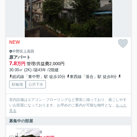
NEW
中野区上高田
原アパート
7.8
万円
管理/共益費2,000円
30.00㎡ (2K) /築43年 /2階建
総武線「東中野」駅 徒歩10分
東西線「落合」駅 徒歩8分
西武新宿
駐輪場
公共下水
室内設備はエアコン・フローリングなど豊富に揃っており、過ごしやす
いお部屋になっております。お早めのご案内が可能な物件とな...
もっと
見る
募集中の部屋
B