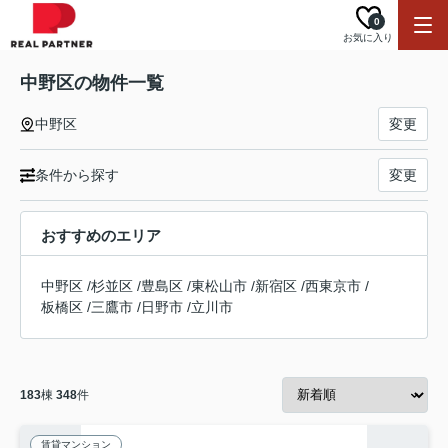
0
お気に入り
中野区の物件一覧
中野区
変更
条件から探す
変更
おすすめのエリア
中野区
/
杉並区
/
豊島区
/
東松山市
/
新宿区
/
西東京市
/
板橋区
/
三鷹市
/
日野市
/
立川市
183
棟
348
件
賃貸マンション