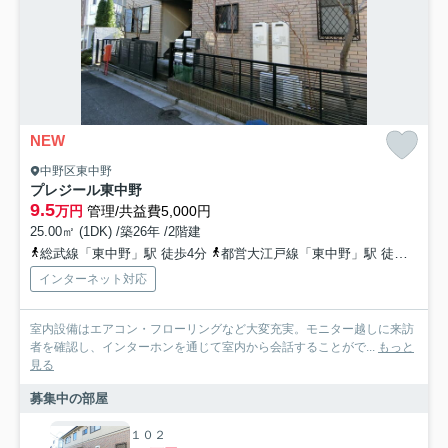
NEW
中野区東中野
プレジール東中野
9.5
万円
管理/共益費5,000円
25.00㎡ (1DK) /築26年 /2階建
総武線「東中野」駅 徒歩4分
都営大江戸線「東中野」駅 徒歩4分
インターネット対応
室内設備はエアコン・フローリングなど大変充実。モニター越しに来訪
者を確認し、インターホンを通じて室内から会話することがで...
もっと
見る
募集中の部屋
１０２