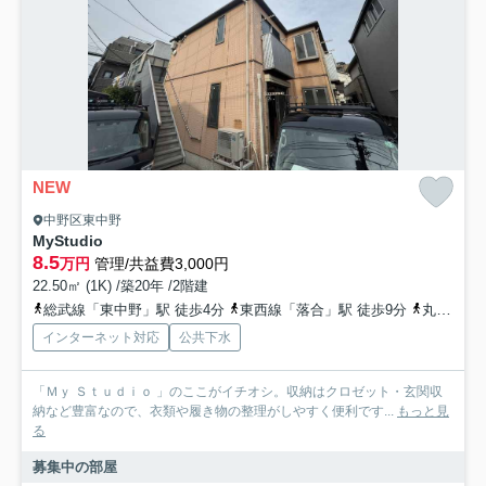
NEW
中野区東中野
MyStudio
8.5
万円
管理/共益費3,000円
22.50㎡ (1K) /築20年 /2階建
総武線「東中野」駅 徒歩4分
東西線「落合」駅 徒歩9分
丸ノ内線「中野坂上」駅 徒歩14分
インターネット対応
公共下水
「Ｍｙ Ｓｔｕｄｉｏ 」のここがイチオシ。収納はクロゼット・玄関収
納など豊富なので、衣類や履き物の整理がしやすく便利です...
もっと見
る
募集中の部屋