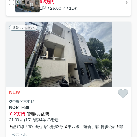
9.5万円
1階 / 25.00㎡ / 1DK
賃貸マンション
NEW
中野区東中野
NORTH88
7.2
万円
管理/共益費-
21.00㎡ (1R) /築34年 /3階建
総武線「東中野」駅 徒歩3分
東西線「落合」駅 徒歩2分
都営大江戸線「東中野」駅 徒歩2分
公共下水