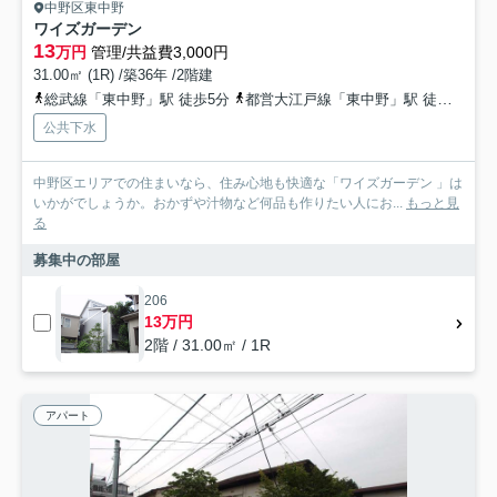
中野区東中野
ワイズガーデン
13
万円
管理/共益費3,000円
31.00㎡ (1R) /築36年 /2階建
総武線「東中野」駅 徒歩5分
都営大江戸線「東中野」駅 徒歩5分
公共下水
中野区エリアでの住まいなら、住み心地も快適な「ワイズガーデン 」は
いかがでしょうか。おかずや汁物など何品も作りたい人にお...
もっと見
る
募集中の部屋
206
13万円
2階 / 31.00㎡ / 1R
アパート