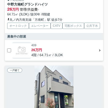
中野方南町グランドハイツ
26
万円
管理/共益費-
64.71㎡ (3LDK) /築30年 /8階建
丸ノ内方南支線「方南町」駅 徒歩7分
オートロック
エレベーター
CATV
宅配ボックス
公共下水
募集中の部屋
409
26万円
4階 / 64.71㎡ / 3LDK
一戸建て