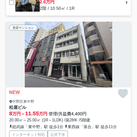
2.6万円
2階 / 10.50㎡ / 1R
賃貸マンション
NEW
中野区東中野
松屋ビル
8
11.55
万円～
万円
管理/共益費4,400円
20.00㎡～25.00㎡ (1R～1LDK) /築28年 /5階建
総武線「東中野」駅 徒歩1分
東西線「落合」駅 徒歩11分
インターネット対応
公共下水