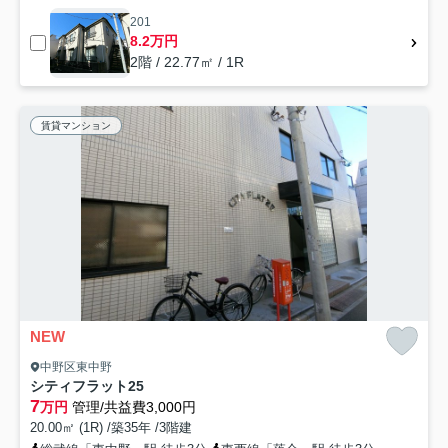
201
8.2万円
2階 / 22.77㎡ / 1R
賃貸マンション
NEW
中野区東中野
シティフラット25
7
万円
管理/共益費3,000円
20.00㎡ (1R) /築35年 /3階建