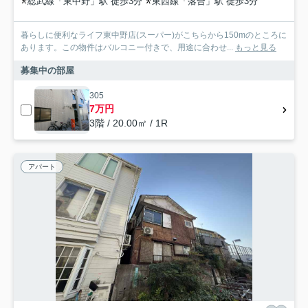
総武線「東中野」駅 徒歩3分
東西線「落合」駅 徒歩3分
暮らしに便利なライフ東中野店(スーパー)がこちらから150mのところに
あります。この物件はバルコニー付きで、用途に合わせ...
もっと見る
募集中の部屋
305
7万円
3階 / 20.00㎡ / 1R
アパート