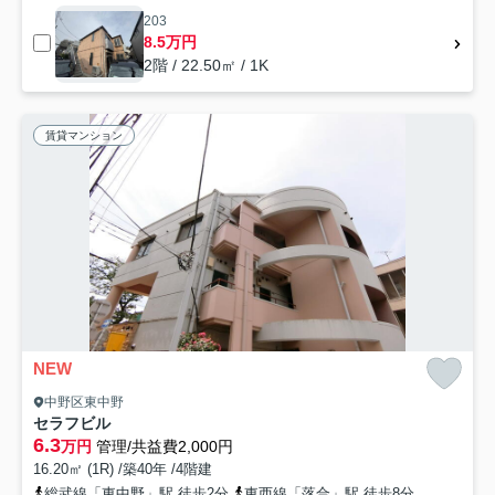
203
8.5万円
2階 / 22.50㎡ / 1K
賃貸マンション
NEW
中野区東中野
セラフビル
6.3
万円
管理/共益費2,000円
16.20㎡ (1R) /築40年 /4階建
総武線「東中野」駅 徒歩2分
東西線「落合」駅 徒歩8分