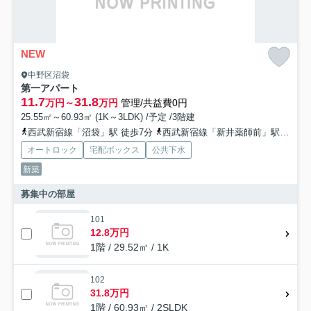
NEW
中野区沼袋
第一アパート
11.7
31.8
万円～
万円
管理/共益費0円
25.55㎡～60.93㎡ (1K～3LDK) /予定 /3階建
西武新宿線「沼袋」駅 徒歩7分
西武新宿線「新井薬師前」駅 徒歩7分
オートロック
宅配ボックス
公共下水
新築
募集中の部屋
101
12.8万円
1階 / 29.52㎡ / 1K
102
31.8万円
1階 / 60.93㎡ / 2SLDK