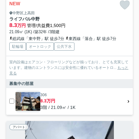
NEW
中野区上高田
ライフパル中野
8.3
万円
管理/共益費1,500円
21.09㎡ (1K) /築32年 /3階建
総武線「東中野」駅 徒歩7分
東西線「落合」駅 徒歩7分
駐輪場
オートロック
公共下水
室内設備はエアコン・フローリングなどが揃っており、とても充実して
います。建物のエントランスには安全性に優れているオートロ...
もっと
見る
募集中の部屋
306
8.3万円
3階 / 21.09㎡ / 1K
アパート