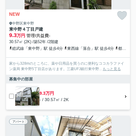
NEW
中野区東中野
東中野４丁目戸建
9.3
万円
管理/共益費-
30.57㎡ (2K) /築52年 /2階建
総武線「東中野」駅 徒歩4分
東西線「落合」駅 徒歩4分
都営大江戸線「東中野」駅 徒歩3分
家から328mのところに、薬や日用品を買うのに便利なココカラファイ
ン薬局 東中野5丁目店があります。三菱UFJ銀行東中野...
もっと見る
募集中の部屋
9.3万円
- / 30.57㎡ / 2K
アパート