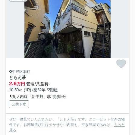
中野区本町
ともえ荘
2.6
万円
管理/共益費-
10.50㎡ (1R) /築52年 /2階建
丸ノ内線「新中野」駅 徒歩8分
公共下水
ぜひ一度見ていただきたい、「ともえ荘」です。クローゼット付きの物
件です。お部屋選びには欠かせない内覧も、空き部屋であれば...
もっと
見る