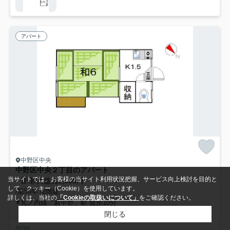
アパート
中野区中央
中野区中央２丁目のアパート
当サイトでは、お客様の当サイト利用状況把握、サービス向上検討を目的と
-
管理/共益費2,000円
して、クッキー（Cookie）を使用しています。
/築56年 /2階建
詳しくは、当社の
「Cookieの取扱いについて」
をご確認ください。
丸ノ内線「新中野」駅 徒歩10分
閉じる
Array