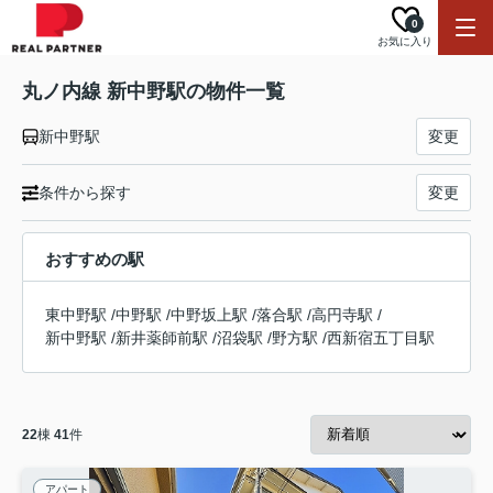
0
お気に入り
丸ノ内線 新中野駅の物件一覧
新中野駅
変更
条件から探す
変更
おすすめの駅
東中野駅
/
中野駅
/
中野坂上駅
/
落合駅
/
高円寺駅
/
新中野駅
/
新井薬師前駅
/
沼袋駅
/
野方駅
/
西新宿五丁目駅
22
棟
41
件
アパート