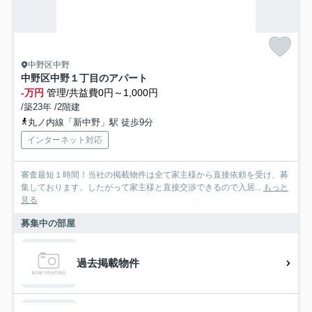
中野区中野
中野区中野１丁目のアパート
-万円
管理/共益費0円～1,000円
/築23年 /2階建
丸ノ内線「新中野」駅 徒歩9分
インターネット対応
審査最短１時間！当社の掲載物件は全て家主様から直接依頼を受け、募
集しております。したがって家主様と直接交渉できるので入居...
もっと
見る
募集中の部屋
過去掲載物件