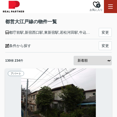
0
お気に入り
都営大江戸線の物件一覧
都庁前駅,新宿西口駅,東新宿駅,若松河田駅,牛込柳町駅,牛込神楽坂駅,飯田橋駅,後楽園駅,本郷三丁目駅,御徒町駅,新御徒町駅,蔵前駅,両国駅,森下駅,清澄白河駅,門前仲町駅,月島駅,勝どき駅,築地市場駅,汐留駅,大門駅,赤羽橋駅,麻布十番駅,六本木駅,青山一丁目駅,千駄ケ谷駅,代々木駅,新宿駅,西新宿五丁目駅,中野坂上駅,東中野駅,中井駅,落合南長崎駅,新江古田駅,練馬駅,豊島園駅,練馬春日町駅,光が丘駅
変更
条件から探す
変更
130
棟
234
件
アパート