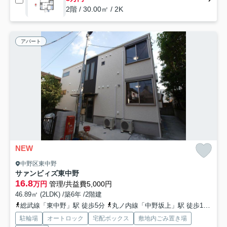
2階 / 30.00㎡ / 2K
アパート
NEW
中野区東中野
サァンビィズ東中野
16.8
万円
管理/共益費5,000円
46.89㎡ (2LDK) /築6年 /2階建
総武線「東中野」駅 徒歩5分
丸ノ内線「中野坂上」駅 徒歩10分
駐輪場
オートロック
宅配ボックス
敷地内ごみ置き場