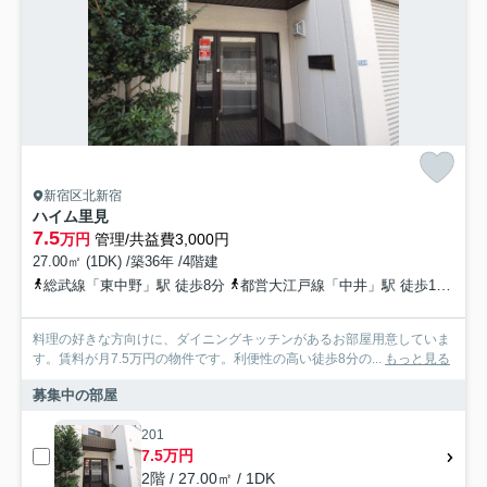
新宿区北新宿
ハイム里見
7.5
万円
管理/共益費3,000円
27.00㎡ (1DK) /築36年 /4階建
総武線「東中野」駅 徒歩8分
都営大江戸線「中井」駅 徒歩16分
料理の好きな方向けに、ダイニングキッチンがあるお部屋用意していま
す。賃料が月7.5万円の物件です。利便性の高い徒歩8分の...
もっと見る
募集中の部屋
201
7.5万円
2階 / 27.00㎡ / 1DK