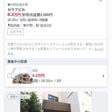
中野区東中野
セラフビル
6.3
万円
管理/共益費2,000円
16.20㎡ (1R) /築40年 /4階建
総武線「東中野」駅 徒歩2分
公共下水
交通アクセスがよいデザイナーズマンションが空きます。新宿に出やす
い東中野駅２分です！お部屋もリフォームされてきれいで、２...
もっと
見る
募集中の部屋
202
6.3万円
2階 / 16.20㎡ / 1R
賃貸マンション