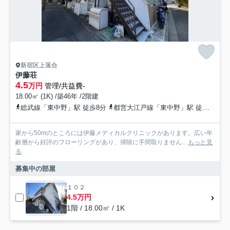
新宿区上落合
伊藤荘
4.5
万円
管理/共益費-
18.00㎡ (1K) /築46年 /2階建
総武線「東中野」駅 徒歩8分
都営大江戸線「東中野」駅 徒歩8分
家から50mのところには伊藤メディカルクリニックがあります。広い年
齢層から好評のフローリングがあり、掃除に手間取りません...
もっと見
る
募集中の部屋
１０２
4.5万円
1階 / 18.00㎡ / 1K