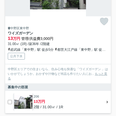
中野区東中野
ワイズガーデン
13
万円
管理/共益費3,000円
31.00㎡ (1R) /築36年 /2階建
総武線「東中野」駅 徒歩5分
都営大江戸線「東中野」駅 徒歩5分
公共下水
中野区エリアでの住まいなら、住み心地も快適な「ワイズガーデン 」は
いかがでしょうか。おかずや汁物など何品も作りたい人にお...
もっと見
る
募集中の部屋
206
13万円
2階 / 31.00㎡ / 1R