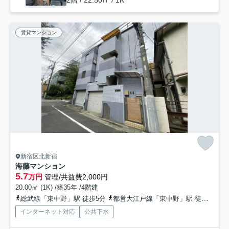
2階 / 22.50㎡ / 1K
賃貸マンション
新宿区北新宿
海藤マンション
5.7
万円
管理/共益費2,000円
20.00㎡ (1K) /築35年 /4階建
総武線「東中野」駅 徒歩5分
都営大江戸線「東中野」駅 徒歩5分
インターネット対応
公共下水