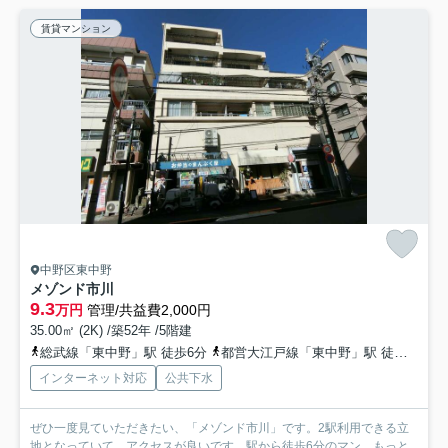
賃貸マンション
中野区東中野
メゾンド市川
9.3
万円
管理/共益費2,000円
35.00㎡ (2K) /築52年 /5階建
総武線「東中野」駅 徒歩6分
都営大江戸線「東中野」駅 徒歩6分
インターネット対応
公共下水
ぜひ一度見ていただきたい、「メゾンド市川」です。2駅利用できる立
地となっていて、アクセスが良いです。駅から徒歩6分のマン...
もっと