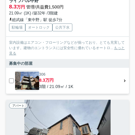
ライフパル中野
8.3
万円
管理/共益費1,500円
21.09㎡ (1K) /築32年 /3階建
総武線「東中野」駅 徒歩7分
駐輪場
オートロック
公共下水
室内設備はエアコン・フローリングなどが揃っており、とても充実して
います。建物のエントランスには安全性に優れているオートロ...
もっと
見る
募集中の部屋
306
8.3万円
3階 / 21.09㎡ / 1K
アパート