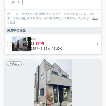
公共下水
オートロック付きなら関係者以外の立ち入りを抑止することができま
す。室内設備は洗面化粧台・浴室乾燥機など大変充実しておりま...
もっ
と見る
募集中の部屋
102
16.8万円
1階 / 46.89㎡ / 2LDK
一戸建て