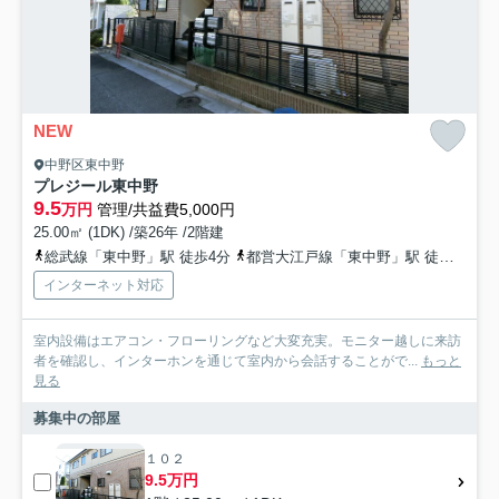
NEW
中野区東中野
プレジール東中野
9.5
万円
管理/共益費5,000円
25.00㎡ (1DK) /築26年 /2階建
総武線「東中野」駅 徒歩4分
都営大江戸線「東中野」駅 徒歩4分
インターネット対応
室内設備はエアコン・フローリングなど大変充実。モニター越しに来訪
者を確認し、インターホンを通じて室内から会話することがで...
もっと
見る
募集中の部屋
１０２
9.5万円