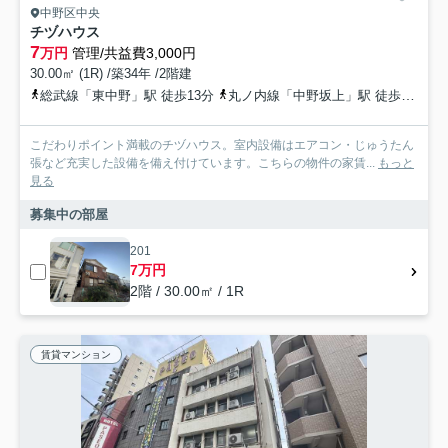
中野区中央
チヅハウス
7
万円
管理/共益費3,000円
30.00㎡ (1R) /築34年 /2階建
総武線「東中野」駅 徒歩13分
丸ノ内線「中野坂上」駅 徒歩10分
こだわりポイント満載のチヅハウス。室内設備はエアコン・じゅうたん
張など充実した設備を備え付けています。こちらの物件の家賃...
もっと
見る
募集中の部屋
201
7万円
2階 / 30.00㎡ / 1R
賃貸マンション