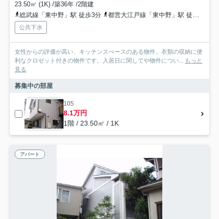
23.50㎡ (1K) /築36年 /2階建
総武線「東中野」駅 徒歩3分
都営大江戸線「東中野」駅 徒歩3分
公共下水
女性からの評価が高い、キッチンスぺースのある物件。衣類の収納に便
利なクロゼット付きの物件です。入居日に関してや物件につい...
もっと
見る
募集中の部屋
105
8.1万円
1階 / 23.50㎡ / 1K
アパート