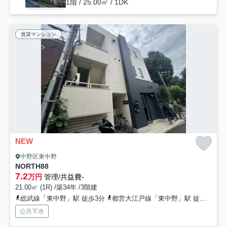
1階 / 25.00㎡ / 1DK
賃貸マンション
NEW
中野区東中野
NORTH88
7.2
万円
管理/共益費-
21.00㎡ (1R) /築34年 /3階建
総武線「東中野」駅 徒歩3分
都営大江戸線「東中野」駅 徒歩2分
公共下水