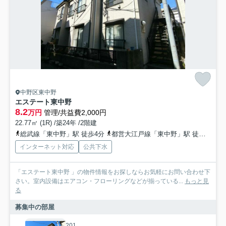
中野区東中野
エステート東中野
8.2
万円
管理/共益費2,000円
22.77㎡ (1R) /築24年 /2階建
総武線「東中野」駅 徒歩4分
都営大江戸線「東中野」駅 徒歩3分
インターネット対応
公共下水
「エステート東中野 」の物件情報をお探しならお気軽にお問い合わせ下
さい。室内設備はエアコン・フローリングなどが揃っている...
もっと見
る
募集中の部屋
201