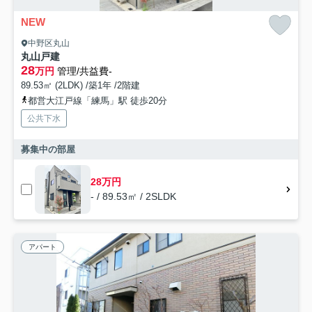
NEW
中野区丸山
丸山戸建
28
万円
管理/共益費-
89.53㎡ (2LDK) /築1年 /2階建
都営大江戸線「練馬」駅 徒歩20分
公共下水
募集中の部屋
28万円
- / 89.53㎡ / 2SLDK
アパート