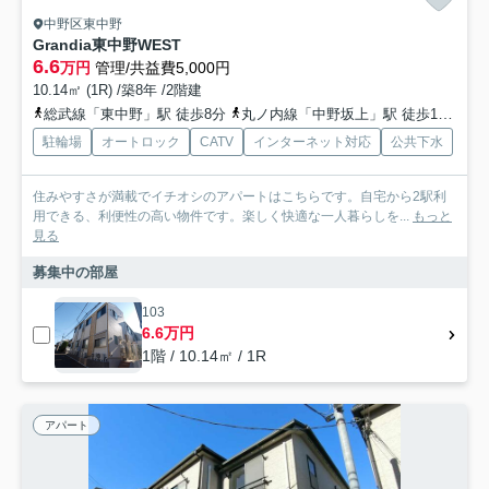
中野区東中野
Grandia東中野WEST
6.6
万円
管理/共益費5,000円
10.14㎡ (1R) /築8年 /2階建
総武線「東中野」駅 徒歩8分
丸ノ内線「中野坂上」駅 徒歩10分
都
駐輪場
オートロック
CATV
インターネット対応
公共下水
住みやすさが満載でイチオシのアパートはこちらです。自宅から2駅利
用できる、利便性の高い物件です。楽しく快適な一人暮らしを...
もっと
見る
募集中の部屋
103
6.6万円
1階 / 10.14㎡ / 1R
アパート