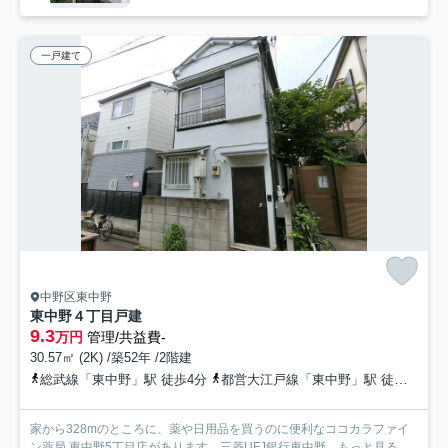
一戸建て
中野区東中野
東中野４丁目戸建
9.3
万円
管理/共益費-
30.57㎡ (2K) /築52年 /2階建
総武線「東中野」駅 徒歩4分
都営大江戸線「東中野」駅 徒歩3分
家から328mのところに、薬や日用品を買うのに便利なココカラファイ
ン薬局 東中野5丁目店があります。三菱UFJ銀行東中野...
もっと見る