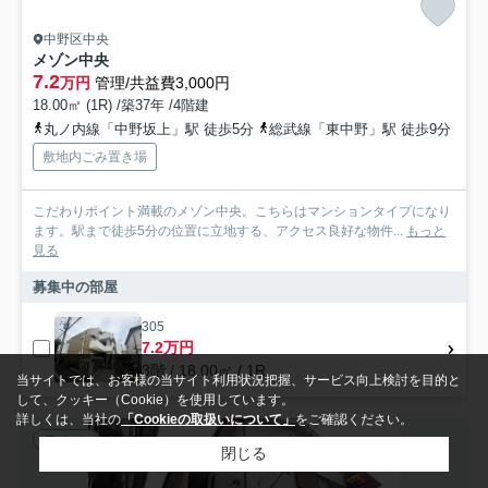
中野区中央
メゾン中央
7.2
万円
管理/共益費3,000円
18.00㎡ (1R) /築37年 /4階建
丸ノ内線「中野坂上」駅 徒歩5分
総武線「東中野」駅 徒歩9分
敷地内ごみ置き場
こだわりポイント満載のメゾン中央。こちらはマンションタイプになり
ます。駅まで徒歩5分の位置に立地する、アクセス良好な物件...
もっと
見る
募集中の部屋
305
7.2万円
3階 / 18.00㎡ / 1R
当サイトでは、お客様の当サイト利用状況把握、サービス向上検討を目的と
して、クッキー（Cookie）を使用しています。
詳しくは、当社の
「Cookieの取扱いについて」
をご確認ください。
アパート
閉じる