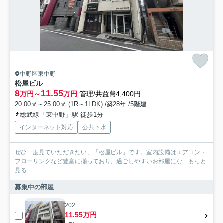
中野区東中野
松屋ビル
8
11.55
万円～
万円
管理/共益費4,400円
20.00㎡～25.00㎡ (1R～1LDK) /築28年 /5階建
総武線「東中野」駅 徒歩1分
インターネット対応
公共下水
ぜひ一度見ていただきたい、「松屋ビル」です。室内設備はエアコン・
フローリングなど豊富に揃っており、過ごしやすいお部屋にな...
もっと
見る
募集中の部屋
202
11.55万円