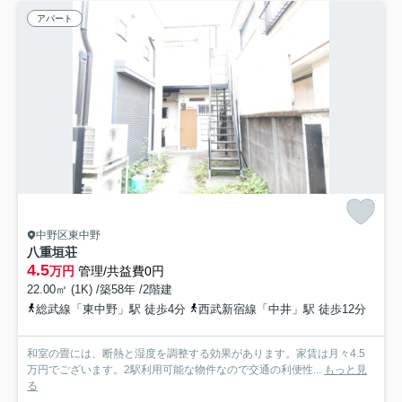
アパート
中野区東中野
八重垣荘
4.5
万円
管理/共益費0円
22.00㎡ (1K) /築58年 /2階建
総武線「東中野」駅 徒歩4分
西武新宿線「中井」駅 徒歩12分
和室の畳には、断熱と湿度を調整する効果があります。家賃は月々4.5
万円でございます。2駅利用可能な物件なので交通の利便性...
もっと見
る