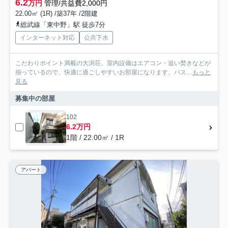
6.2
万円
管理/共益費2,000円
22.00㎡ (1R) /築37年 /2階建
総武線「東中野」駅 徒歩7分
インターネット対応
公共下水
こだわりポイント満載の大渕荘。室内設備はエアコン・追い焚きなどが
揃っているので、快適に過ごしやすいお部屋になります。バス...
もっと
見る
募集中の部屋
102
6.2万円
1階 / 22.00㎡ / 1R
アパート