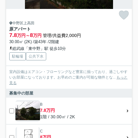
中野区上高田
原アパート
7.8
8
万円～
万円
管理/共益費2,000円
30.00㎡ (2K) /築43年 /2階建
総武線「東中野」駅 徒歩10分
駐輪場
公共下水
室内設備はエアコン・フローリングなど豊富に揃っており、過ごしやす
いお部屋になっております。お早めのご案内が可能な物件とな...
もっと
見る
募集中の部屋
B
7.8万円
1階 / 30.00㎡ / 2K
C
8万円