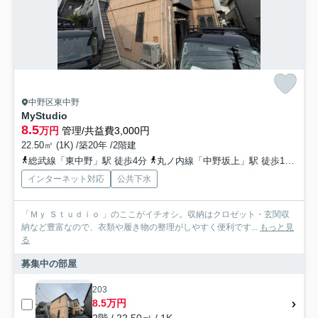
中野区東中野
MyStudio
8.5
万円
管理/共益費3,000円
22.50㎡ (1K) /築20年 /2階建
総武線「東中野」駅 徒歩4分
丸ノ内線「中野坂上」駅 徒歩14分
インターネット対応
公共下水
「Ｍｙ Ｓｔｕｄｉｏ 」のここがイチオシ。収納はクロゼット・玄関収
納など豊富なので、衣類や履き物の整理がしやすく便利です...
もっと見
る
募集中の部屋
203
8.5万円