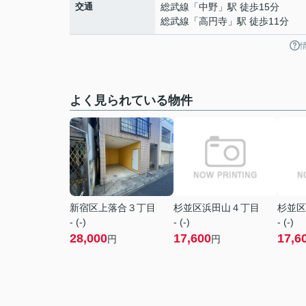
交通
総武線
「
中野
」駅 徒歩15分
総武線
「
高円寺
」駅 徒歩11分
よく見られている物件
新宿区上落合３丁目
杉並区浜田山４丁目
杉並区
- (-)
- (-)
- (-)
28,000
17,600
17,6
円
円