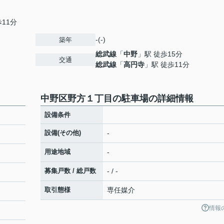
11分
-(-)
築年
総武線
「
中野
」駅 徒歩15分
交通
総武線
「
高円寺
」駅 徒歩11分
中野区野方１丁目の駐車場の詳細情報
設備条件
設備(その他)
-
用途地域
-
募集戸数 / 総戸数
- / -
取引態様
専任媒介
情報