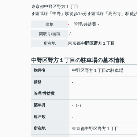
東京都
中野区
野方
１丁目
総武線「中野」駅徒歩15分
総武線「高円寺」駅徒歩
-
管理/共益費
-
価格
-/-
間取り/面積
東京都
中野区
野方
１丁目
所在地
中野区野方１丁目の駐車場の基本情報
物件名
中野区野方１丁目の駐車場
価格
-
管理/共益費
-
築年月
-（-）
総戸数
-
所在地
東京都
中野区
野方
１丁目