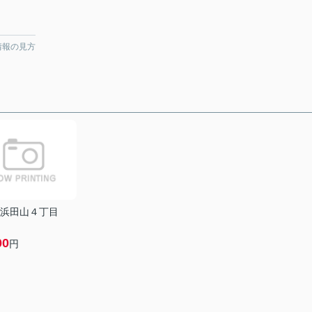
情報の見方
浜田山４丁目
00
円