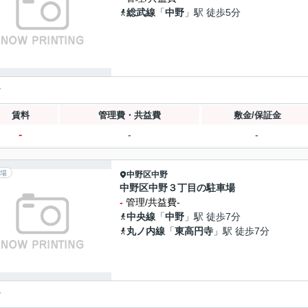
総武線
「
中野
」駅 徒歩5分
y
賃料
管理費・共益費
敷金/保証金
-
-
-
場
中野区
中野
中野区中野３丁目の駐車場
-
管理/共益費-
中央線
「
中野
」駅 徒歩7分
丸ノ内線
「
東高円寺
」駅 徒歩7分
y