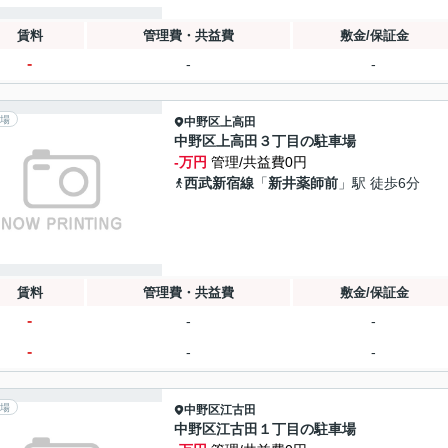
賃料
管理費・共益費
敷金/保証金
-
-
-
場
中野区
上高田
中野区上高田３丁目の駐車場
-万円
管理/共益費0円
西武新宿線
「
新井薬師前
」駅 徒歩6分
賃料
管理費・共益費
敷金/保証金
-
-
-
-
-
-
場
中野区
江古田
中野区江古田１丁目の駐車場