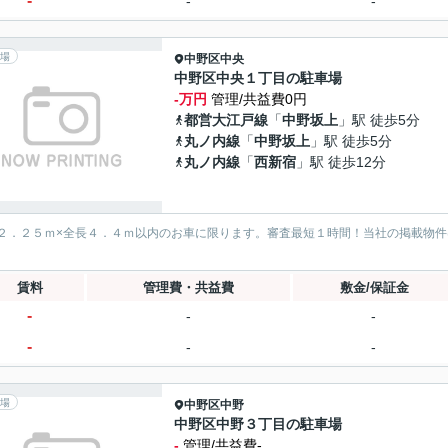
-
-
-
場
中野区
中央
中野区中央１丁目の駐車場
-万円
管理/共益費0円
都営大江戸線
「
中野坂上
」駅 徒歩5分
丸ノ内線
「
中野坂上
」駅 徒歩5分
丸ノ内線
「
西新宿
」駅 徒歩12分
２．２５ｍ×全長４．４ｍ以内のお車に限ります。審査最短１時間！当社の掲載物
賃料
管理費・共益費
敷金/保証金
-
-
-
-
-
-
場
中野区
中野
中野区中野３丁目の駐車場
-
管理/共益費-