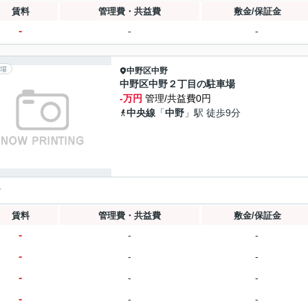
賃料
管理費・共益費
敷金/保証金
-
-
-
場
中野区
中野
中野区中野２丁目の駐車場
-万円
管理/共益費0円
中央線
「
中野
」駅 徒歩9分
y
賃料
管理費・共益費
敷金/保証金
-
-
-
-
-
-
-
-
-
-
-
-