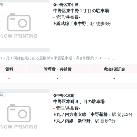
場
中野区
東中野
中野区東中野１丁目の駐車場
-
管理/共益費-
総武線
「
東中野
」駅 徒歩3分
０ヶ月！閑静住宅にある屋根付き平置駐車場（高さ制限約２０３㎝）。
賃料
管理費・共益費
敷金/保証金
-
-
-
場
中野区
本町
中野区本町３丁目の駐車場
-
管理/共益費-
丸ノ内方南支線
「
中野新橋
」駅 徒歩3分
丸ノ内線
「
新中野
」駅 徒歩7分