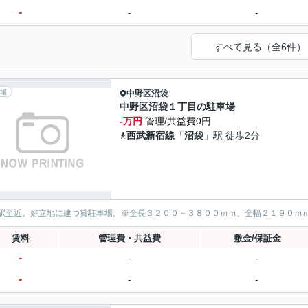
-
-
-
すべて見る（全6件）
場
中野区
沼袋
中野区沼袋１丁目の駐車場
-万円
管理/共益費0円
西武新宿線
「
沼袋
」駅 徒歩2分
駅至近。好立地に建つ貸駐車場。※全長３２００～３８００ｍｍ、全幅２１９０ｍ
賃料
管理費・共益費
敷金/保証金
-
-
-
-
-
-