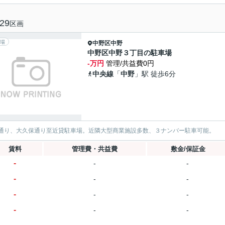
29
区画
場
中野区
中野
中野区中野３丁目の駐車場
-万円
管理/共益費0円
中央線
「
中野
」駅 徒歩6分
通り、大久保通り至近貸駐車場。近隣大型商業施設多数、３ナンバー駐車可能。
賃料
管理費・共益費
敷金/保証金
-
-
-
-
-
-
-
-
-
-
-
-