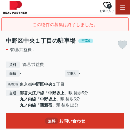
0
お気に入り
この物件の募集は終了しました。
中野区中央１丁目の駐車場
空室0
-
管理/共益費 -
- 管理/共益費 -
賃料
-
-
面積
間取り
東京都
中野区
中央
１丁目
所在地
都営大江戸線
「
中野坂上
」駅 徒歩5分
交通
丸ノ内線
「
中野坂上
」駅 徒歩5分
丸ノ内線
「
西新宿
」駅 徒歩12分
お問い合わせ
無料