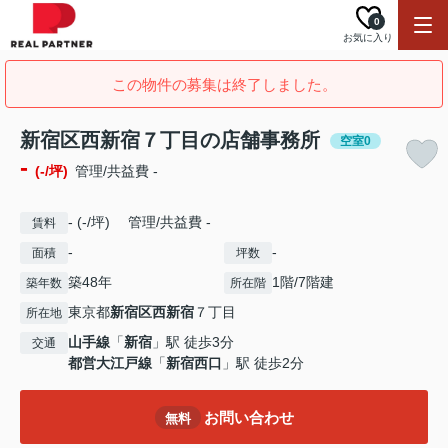
0
お気に入り
この物件の募集は終了しました。
新宿区西新宿７丁目の店舗事務所
空室0
-
(-/坪)
管理/共益費 -
- (-/坪) 管理/共益費 -
賃料
-
-
面積
坪数
築48年
1階/7階建
築年数
所在階
東京都
新宿区
西新宿
７丁目
所在地
山手線
「
新宿
」駅 徒歩3分
交通
都営大江戸線
「
新宿西口
」駅 徒歩2分
お問い合わせ
無料