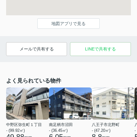
地図アプリで見る
メールで共有する
LINEで共有する
よく見られている物件
中野区弥生町１丁目
南足柄市沼田
八王子市北野町
- (99.92㎡)
- (36.45㎡)
- (47.20㎡)
-
49.88
6.05
8.8