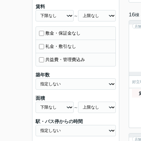
賃料
16
棟
～
店舗
敷金・保証金なし
礼金・敷引なし
共益費・管理費込み
築年数
好立
面積
～
駅・バス停からの時間
店舗