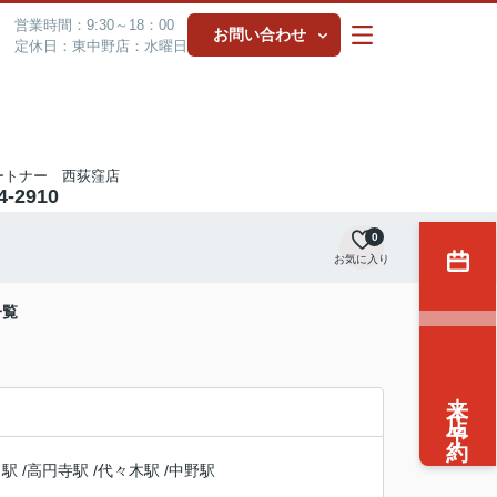
営業時間：9:30～18：00
お問い合わせ
定休日：東中野店：水曜日
ートナー 西荻窪店
4-2910
0
お気に入り
一覧
来店予約
目駅
/
高円寺駅
/
代々木駅
/
中野駅