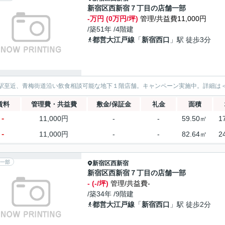
新宿区西新宿７丁目の店舗一部
-万円 (0万円/坪)
管理/共益費11,000円
/築51年 /4階建
都営大江戸線
「
新宿西口
」駅 徒歩3分
駅至近、青梅街道沿い飲食相談可能な地下１階店舗。キャンペーン実施中。詳細は
賃料
管理費・共益費
敷金/保証金
礼金
面積
-
11,000円
-
-
59.50㎡
1
-
11,000円
-
-
82.64㎡
2
一部
新宿区
西新宿
新宿区西新宿７丁目の店舗一部
- (-/坪)
管理/共益費-
/築34年 /9階建
都営大江戸線
「
新宿西口
」駅 徒歩2分