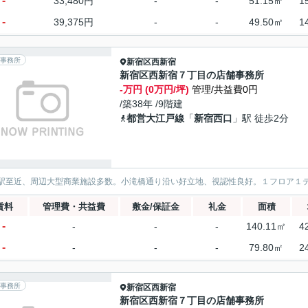
-
33,480円
-
-
51.15㎡
1
-
39,375円
-
-
49.50㎡
1
事務所
新宿区
西新宿
新宿区西新宿７丁目の店舗事務所
-万円 (0万円/坪)
管理/共益費0円
/築38年 /9階建
都営大江戸線
「
新宿西口
」駅 徒歩2分
駅至近、周辺大型商業施設多数。小滝橋通り沿い好立地、視認性良好。１フロア１
賃料
管理費・共益費
敷金/保証金
礼金
面積
-
-
-
-
140.11㎡
4
-
-
-
-
79.80㎡
2
事務所
新宿区
西新宿
新宿区西新宿７丁目の店舗事務所