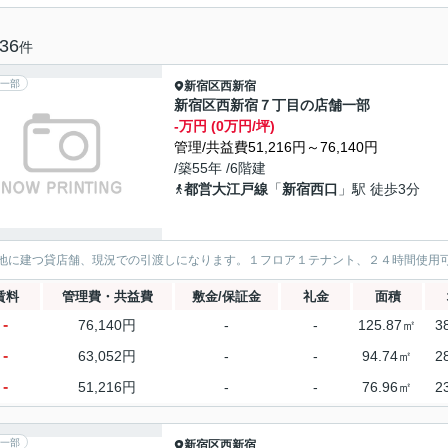
36
件
一部
新宿区
西新宿
新宿区西新宿７丁目の店舗一部
-万円 (0万円/坪)
管理/共益費51,216円～76,140円
/築55年 /6階建
都営大江戸線
「
新宿西口
」駅 徒歩3分
地に建つ貸店舗、現況での引渡しになります。１フロア１テナント、２４時間使用
賃料
管理費・共益費
敷金/保証金
礼金
面積
-
76,140円
-
-
125.87㎡
3
-
63,052円
-
-
94.74㎡
2
-
51,216円
-
-
76.96㎡
2
一部
新宿区
西新宿