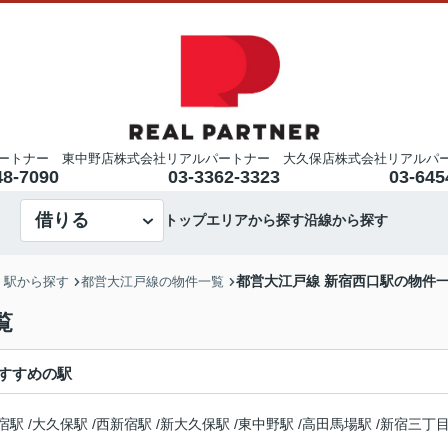
ートナー 東中野店
株式会社リアルパートナー 大久保店
株式会社リアルパ
48-7090
03-3362-3323
03-645
借りる
トップ
エリアから探す
沿線から探す
都営大江戸線 新宿西口駅の物件
・駅から探す
都営大江戸線の物件一覧
覧
すすめの駅
宿駅
/
大久保駅
/
西新宿駅
/
新大久保駅
/
東中野駅
/
高田馬場駅
/
新宿三丁