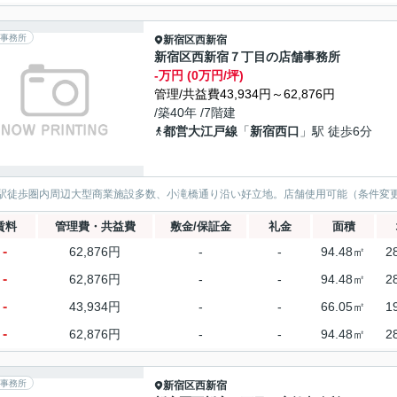
事務所
新宿区
西新宿
新宿区西新宿７丁目の店舗事務所
-万円 (0万円/坪)
管理/共益費43,934円～62,876円
/築40年 /7階建
都営大江戸線
「
新宿西口
」駅 徒歩6分
駅徒歩圏内周辺大型商業施設多数、小滝橋通り沿い好立地。店舗使用可能（条件変
賃料
管理費・共益費
敷金/保証金
礼金
面積
-
62,876円
-
-
94.48㎡
2
-
62,876円
-
-
94.48㎡
2
-
43,934円
-
-
66.05㎡
1
-
62,876円
-
-
94.48㎡
2
事務所
新宿区
西新宿