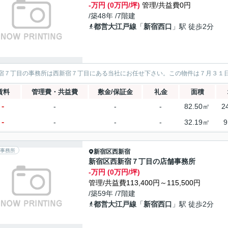
-万円 (0万円/坪)
管理/共益費0円
/築48年 /7階建
都営大江戸線
「
新宿西口
」駅 徒歩2分
宿７丁目の事務所は西新宿７丁目にある当社にお任せ下さい。この物件は７月３１
賃料
管理費・共益費
敷金/保証金
礼金
面積
-
-
-
-
82.50㎡
2
-
-
-
-
32.19㎡
9
事務所
新宿区
西新宿
新宿区西新宿７丁目の店舗事務所
-万円 (0万円/坪)
管理/共益費113,400円～115,500円
/築59年 /7階建
都営大江戸線
「
新宿西口
」駅 徒歩2分