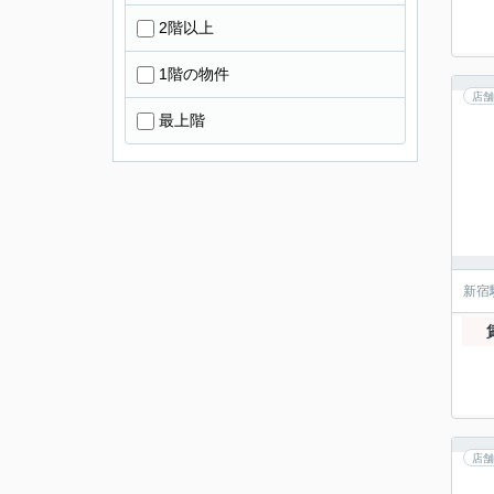
2階以上
1階の物件
店舗
最上階
新宿
店舗