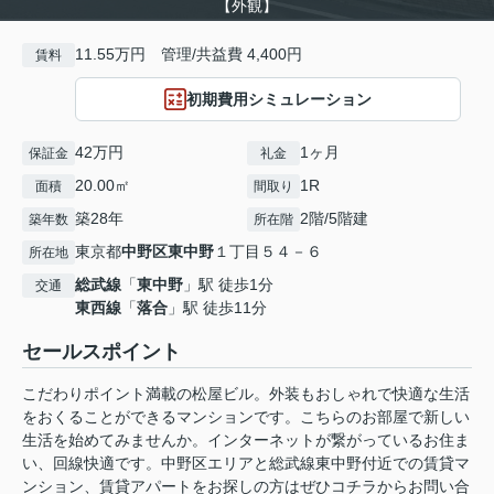
【外観】
11.55万円 管理/共益費 4,400円
賃料
初期費用シミュレーション
42万円
1ヶ月
保証金
礼金
20.00㎡
1R
面積
間取り
築28年
2階/5階建
築年数
所在階
東京都
中野区
東中野
１丁目５４－６
所在地
総武線
「
東中野
」駅 徒歩1分
交通
東西線
「
落合
」駅 徒歩11分
セールスポイント
こだわりポイント満載の松屋ビル。外装もおしゃれで快適な生活
をおくることができるマンションです。こちらのお部屋で新しい
生活を始めてみませんか。インターネットが繋がっているお住ま
い、回線快適です。中野区エリアと総武線東中野付近での賃貸マ
ンション、賃貸アパートをお探しの方はぜひコチラからお問い合