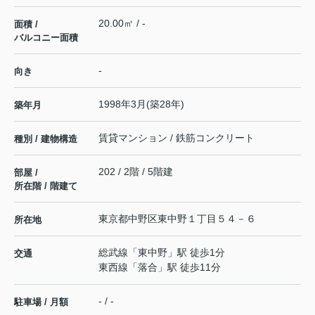
20.00㎡ / -
面積 /
バルコニー面積
-
向き
1998年3月(築28年)
築年月
賃貸マンション / 鉄筋コンクリート
種別 / 建物構造
202 / 2階 / 5階建
部屋 /
所在階 / 階建て
東京都
中野区
東中野
１丁目５４－６
所在地
総武線
「
東中野
」駅 徒歩1分
交通
東西線
「
落合
」駅 徒歩11分
- / -
駐車場 / 月額