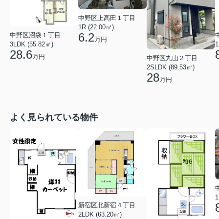
中野区上高田１丁目
1R (22.00㎡)
6.2
中野区沼袋１丁目
万円
3LDK (55.82㎡)
1
28.6
万円
中野区丸山２丁目
2SLDK (89.53㎡)
28
万円
よく見られている物件
1
新宿区北新宿４丁目
2LDK (63.20㎡)