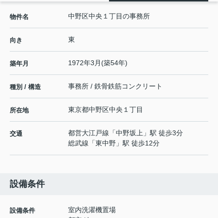
中野区中央１丁目の事務所
物件名
東
向き
1972年3月(築54年)
築年月
事務所 / 鉄骨鉄筋コンクリート
種別 / 構造
東京都
中野区
中央
１丁目
所在地
都営大江戸線
「
中野坂上
」駅 徒歩3分
交通
総武線
「
東中野
」駅 徒歩12分
設備条件
室内洗濯機置場
設備条件