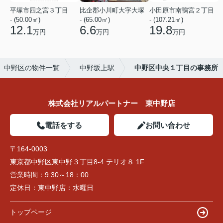
平塚市四之宮３丁目
比企郡小川町大字大塚
小田原市南鴨宮２丁目
- (50.00㎡)
- (65.00㎡)
- (107.21㎡)
12.1
6.6
19.8
万円
万円
万円
中野区の物件一覧
中野坂上駅
中野区中央１丁目の事務所
株式会社リアルパートナー 東中野店
電話をする
お問い合わせ
〒164-0003
東京都中野区東中野３丁目8-4 テリオ８ 1F
営業時間：
9:30～18：00
定休日：
東中野店：水曜日
トップページ