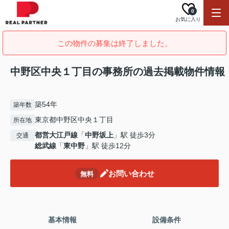
0
お気に入り
この物件の募集は終了しました。
中野区中央１丁目の事務所の過去掲載物件情報
築54年
築年数
東京都中野区中央１丁目
所在地
都営大江戸線
「
中野坂上
」駅 徒歩3分
交通
総武線
「
東中野
」駅 徒歩12分
お問い合わせ
無料
基本情報
設備条件