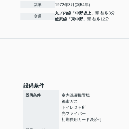
1972年3月(築54年)
築年
丸ノ内線
「
中野坂上
」駅 徒歩3分
交通
総武線
「
東中野
」駅 徒歩12分
設備条件
設備条件
室内洗濯機置場
都市ガス
トイレ２ヶ所
光ファイバー
初期費用カード決済可