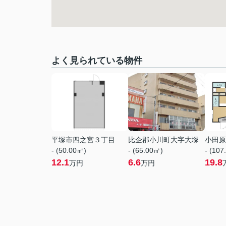
よく見られている物件
平塚市四之宮３丁目
比企郡小川町大字大塚
小田原
- (50.00㎡)
- (65.00㎡)
- (107
12.1
6.6
19.8
万円
万円