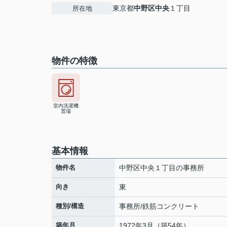
東京都
中野区
中央
１丁目
所在地
物件の特徴
室内洗濯機
置場
基本情報
物件名
中野区中央１丁目の事務所
向き
東
種別/構造
事務所/鉄筋コンクリート
築年月
1972年3月（築54年）