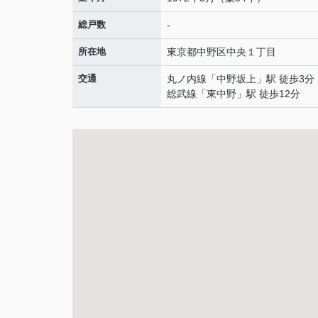
総戸数
-
所在地
東京都
中野区
中央
１丁目
交通
丸ノ内線
「
中野坂上
」駅 徒歩3分
総武線
「
東中野
」駅 徒歩12分