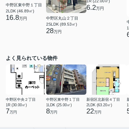
1R (22.00㎡)
中野区東中野１丁目
6.2
万円
2LDK (46.89㎡)
16.8
中野区丸山２丁目
万円
2SLDK (89.53㎡)
1
28
万円
よく見られている物件
中野区中央２丁目
中野区東中野１丁目
新宿区北新宿４丁目
1R (30.00㎡)
1LDK (25.00㎡)
2LDK (63.20㎡)
1
7
8
22
万円
万円
万円