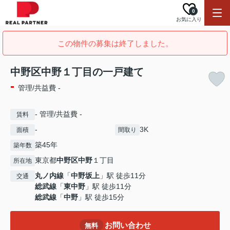
0
お気に入り
この物件の募集は終了しました。
中野区中野１丁目の一戸建て
-
管理/共益費 -
- 管理/共益費 -
賃料
-
3K
面積
間取り
築45年
築年数
東京都
中野区
中野
１丁目
所在地
丸ノ内線
「
中野坂上
」駅 徒歩11分
交通
総武線
「
東中野
」駅 徒歩11分
総武線
「
中野
」駅 徒歩15分
お問い合わせ
無料