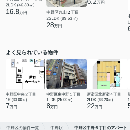
6.2
万円
2LDK (46.89㎡)
16.8
中野区丸山２丁目
万円
2SLDK (89.53㎡)
1
28
万円
よく見られている物件
中野区中央２丁目
中野区東中野１丁目
新宿区北新宿４丁目
1R (30.00㎡)
1LDK (25.00㎡)
2LDK (63.20㎡)
1
7
8
22
万円
万円
万円
中野区の物件一覧
中野駅
中野区中野６丁目のアパート