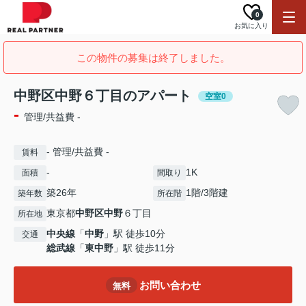
0
お気に入り
この物件の募集は終了しました。
中野区中野６丁目のアパート
空室0
-
管理/共益費 -
- 管理/共益費 -
賃料
-
1K
面積
間取り
築26年
1階/3階建
築年数
所在階
東京都
中野区
中野
６丁目
所在地
中央線
「
中野
」駅 徒歩10分
交通
総武線
「
東中野
」駅 徒歩11分
お問い合わせ
無料