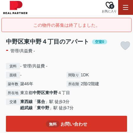
0
お気に入り
この物件の募集は終了しました。
中野区東中野４丁目のアパート
空室0
-
管理/共益費 -
- 管理/共益費 -
賃料
-
1DK
面積
間取り
築46年
2階/2階建
築年数
所在階
東京都
中野区
東中野
４丁目
所在地
東西線
「
落合
」駅 徒歩3分
交通
総武線
「
東中野
」駅 徒歩7分
お問い合わせ
無料