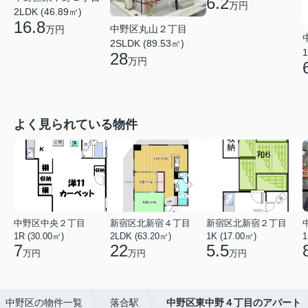
6.2
万円
2LDK (46.89㎡)
16.8
中野区丸山２丁目
万円
2SLDK (89.53㎡)
1
28
万円
よく見られている物件
中野区中央２丁目
新宿区北新宿４丁目
新宿区北新宿２丁目
1R (30.00㎡)
2LDK (63.20㎡)
1K (17.00㎡)
1
7
22
5.5
万円
万円
万円
中野区の物件一覧
落合駅
中野区東中野４丁目のアパート