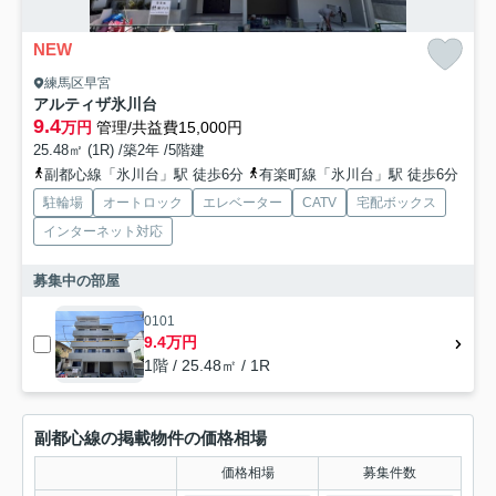
NEW
練馬区早宮
アルティザ氷川台
9.4
万円
管理/共益費15,000円
25.48㎡ (1R) /築2年 /5階建
副都心線「氷川台」駅 徒歩6分
有楽町線「氷川台」駅 徒歩6分
駐輪場
オートロック
エレベーター
CATV
宅配ボックス
インターネット対応
募集中の部屋
0101
9.4万円
1階 / 25.48㎡ / 1R
副都心線の掲載物件の価格相場
価格相場
募集件数