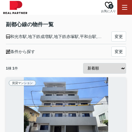
0
お気に入り
副都心線の物件一覧
和光市駅,地下鉄成増駅,地下鉄赤塚駅,平和台駅,氷川台駅,小竹向原駅,千川駅,要町駅,池袋駅,雑司が谷駅,西早稲田駅,東新宿駅,新宿三丁目駅,北参道駅,原宿駅,渋谷駅
変更
条件から探す
変更
1
棟
1
件
賃貸マンション