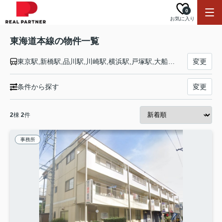
0
お気に入り
東海道本線の物件一覧
東京駅,新橋駅,品川駅,川崎駅,横浜駅,戸塚駅,大船駅,藤沢駅,辻堂駅,茅ケ崎駅,平塚駅,大磯駅,二宮駅,国府津駅,鴨宮駅,小田原駅,早川駅,根府川駅,真鶴駅,湯河原駅,熱海駅,函南駅,三島駅,沼津駅,片浜駅,原駅,東田子の浦駅,吉原駅,富士駅,富士川駅,新蒲原駅,蒲原駅,由比駅,興津駅,清水駅,草薙駅,東静岡駅,静岡駅,安倍川駅,用宗駅,焼津駅,西焼津駅,藤枝駅,六合駅,島田駅,金谷駅,菊川駅,掛川駅,愛野駅,袋井駅,御厨駅,磐田駅,豊田町駅,天竜川駅,浜松駅,高塚駅,舞阪駅,弁天島駅,新居町駅,鷲津駅,新所原駅,二川駅,豊橋駅,西小坂井駅,愛知御津駅,三河大塚駅,三河三谷駅,蒲郡駅,三河塩津駅,三ケ根駅,幸田駅,相見駅,岡崎駅,西岡崎駅,安城駅,三河安城駅,東刈谷駅,野田新町駅,刈谷駅,逢妻駅,大府駅,共和駅,南大高駅,大高駅,笠寺駅,熱田駅,金山駅,尾頭橋駅,名古屋駅,枇杷島駅,清洲駅,稲沢駅,尾張一宮駅,木曽川駅,岐阜駅,西岐阜駅,穂積駅,大垣駅,荒尾駅,美濃赤坂駅,垂井駅,関ケ原駅,柏原駅,近江長岡駅,醒ケ井駅,米原駅,彦根駅,南彦根駅,河瀬駅,稲枝駅,能登川駅,安土駅,近江八幡駅,篠原駅,野洲駅,守山駅,栗東駅,草津駅,南草津駅,瀬田駅,石山駅,膳所駅,大津駅,山科駅,京都駅,西大路駅,桂川駅,向日町駅,長岡京駅,山崎駅,島本駅,高槻駅,摂津富田駅,ＪＲ総持寺駅,茨木駅,千里丘駅,岸辺駅,吹田駅,東淀川駅,新大阪駅,大阪駅,塚本駅,尼崎駅,立花駅,甲子園口駅,西宮駅,さくら夙川駅,芦屋駅,甲南山手駅,摂津本山駅,住吉駅,六甲道駅,摩耶駅,灘駅,三ノ宮駅,元町駅,神戸駅
変更
条件から探す
変更
2
棟
2
件
事務所