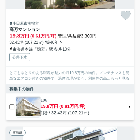
小田原市南鴨宮
高万マンション
19.8
万円 (0.61万円/坪)
管理/共益費3,300円
32.43坪 (107.21㎡) /築46年 /-
東海道本線「鴨宮」駅 徒歩10分
公共下水
とてもゆとりのある環境が魅力の月19.8万円の物件。メンテナンスも簡
単なエアコン付きの物件で、温度管理が楽々。利便性の高...
もっと見る
募集中の物件
106
19.8万円 (0.61万円/坪)
1階 / 32.43坪 (107.21㎡)
事務所