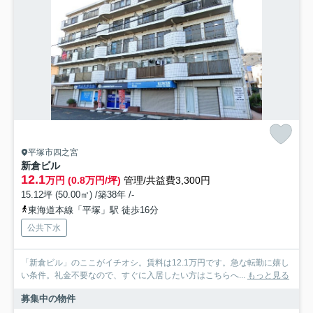
平塚市四之宮
新倉ビル
12.1
万円 (0.8万円/坪)
管理/共益費3,300円
15.12坪 (50.00㎡) /築38年 /-
東海道本線「平塚」駅 徒歩16分
公共下水
「新倉ビル」のここがイチオシ。賃料は12.1万円です。急な転勤に嬉し
い条件。礼金不要なので、すぐに入居したい方はこちらへ...
もっと見る
募集中の物件