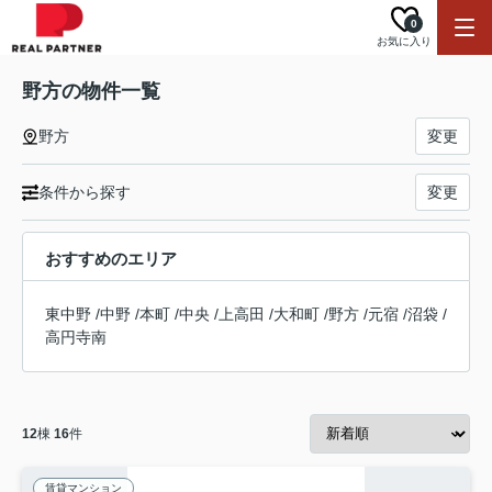
0
お気に入り
野方の物件一覧
野方
変更
条件から探す
変更
おすすめのエリア
東中野
/
中野
/
本町
/
中央
/
上高田
/
大和町
/
野方
/
元宿
/
沼袋
/
高円寺南
12
棟
16
件
賃貸マンション