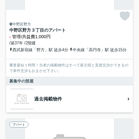
中野区野方
中野区野方３丁目のアパート
-
管理/共益費1,000円
/築37年 /2階建
西武新宿線「野方」駅 徒歩4分
中央線「高円寺」駅 徒歩15分
審査最短１時間！当者の掲載物件はすべて家主様と直接交渉ができるの
で条件交渉もおまかせ下さい。
募集中の部屋
過去掲載物件
アパート