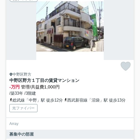
中野区野方
中野区野方１丁目の賃貸マンション
-万円
管理/共益費1,000円
/築33年 /3階建
総武線「中野」駅 徒歩12分
西武新宿線「沼袋」駅 徒歩13分
光ファイバー
Array
募集中の部屋