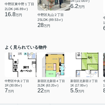
1R (22.00㎡)
中野区東中野１丁目
6.2
万円
2LDK (46.89㎡)
16.8
中野区丸山２丁目
万円
2SLDK (89.53㎡)
1
28
万円
よく見られている物件
中野区中央２丁目
新宿区北新宿４丁目
新宿区北新宿２丁目
1R (30.00㎡)
2LDK (63.20㎡)
1K (17.00㎡)
1
7
22
5.5
万円
万円
万円