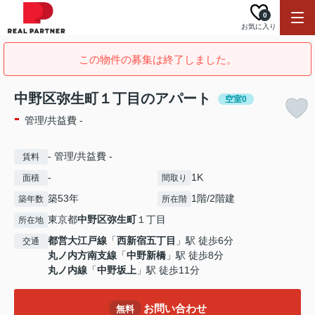
0
お気に入り
この物件の募集は終了しました。
中野区弥生町１丁目のアパート
空室0
-
管理/共益費 -
- 管理/共益費 -
賃料
-
1K
面積
間取り
築53年
1階/2階建
築年数
所在階
東京都
中野区
弥生町
１丁目
所在地
都営大江戸線
「
西新宿五丁目
」駅 徒歩6分
交通
丸ノ内方南支線
「
中野新橋
」駅 徒歩8分
丸ノ内線
「
中野坂上
」駅 徒歩11分
お問い合わせ
無料