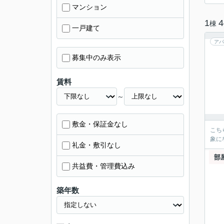
マンション
1
4
棟
一戸建て
アパ
募集中のみ表示
賃料
～
敷金・保証金なし
こち
象に
礼金・敷引なし
部
共益費・管理費込み
築年数