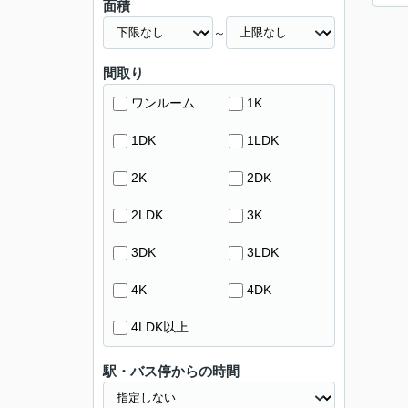
面積
～
間取り
ワンルーム
1K
1DK
1LDK
2K
2DK
2LDK
3K
3DK
3LDK
4K
4DK
4LDK以上
駅・バス停からの時間