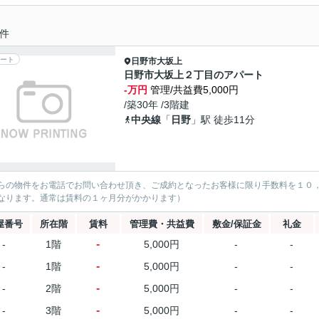
件
ート
日野市
大坂上
日野市大坂上２丁目のアパート
-万円
管理/共益費5,000円
/築30年 /3階建
中央線
「
日野
」駅 徒歩11分
らの物件をお電話でお問い合わせ頂き、ご成約となったお客様に限り手数料を１０
なります。通常は賃料の１ヶ月分がかかります）
屋番号
所在階
賃料
管理費・共益費
敷金/保証金
礼金
-
-
1階
5,000円
-
-
-
-
1階
5,000円
-
-
-
-
2階
5,000円
-
-
-
-
3階
5,000円
-
-