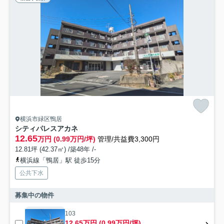
横浜市緑区鴨居
シティパレスアカネ
12.65
万円 (0.99万円/坪)
管理/共益費3,300円
12.81坪 (42.37㎡) /築48年 /-
横浜線「鴨居」駅 徒歩15分
公共下水
募集中の物件
103
12.65万円 (0.99万円/坪)