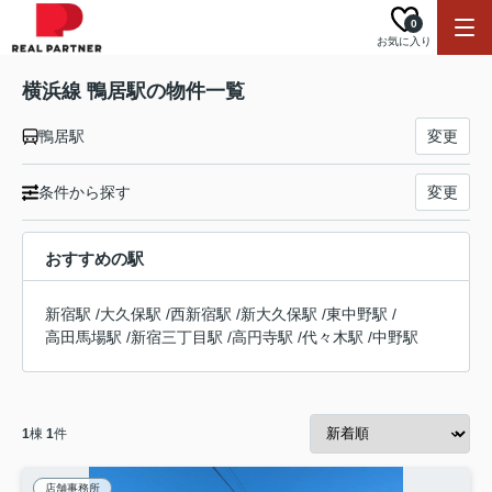
0
お気に入り
横浜線 鴨居駅の物件一覧
鴨居駅
変更
条件から探す
変更
おすすめの駅
新宿駅
/
大久保駅
/
西新宿駅
/
新大久保駅
/
東中野駅
/
高田馬場駅
/
新宿三丁目駅
/
高円寺駅
/
代々木駅
/
中野駅
1
棟
1
件
店舗事務所